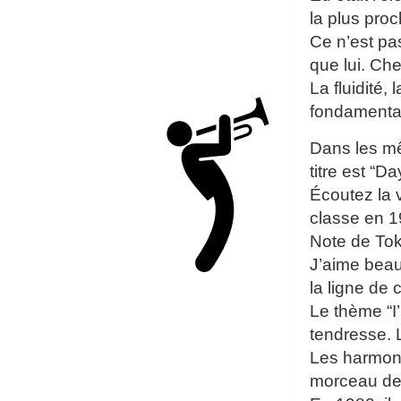
la plus pro
Ce n’est pa
que lui. Ch
La fluidité,
fondamenta
Dans les mê
titre est “D
Écoutez la 
classe en 1
Note de To
J’aime beauc
la ligne de 
Le thème “I
tendresse. 
Les harmoni
morceau de 