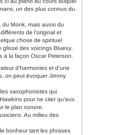
s ci au piano au cours duquel
lemans, un des plus connus du
, du Monk, mais aussi du
fférents de l’original et
elque chose de spirituel
e glisse des voicings Bluesy,
es à la façon Oscar Peterson.
lorateur d’harmonies et d’une
rs, on peut évoquer Jimmy
des saxophonistes qui
Hawkins pour ne citer qu’eux.
r le plan sonore.
siciens. Au milieu des
 de bonheur tant les phrases