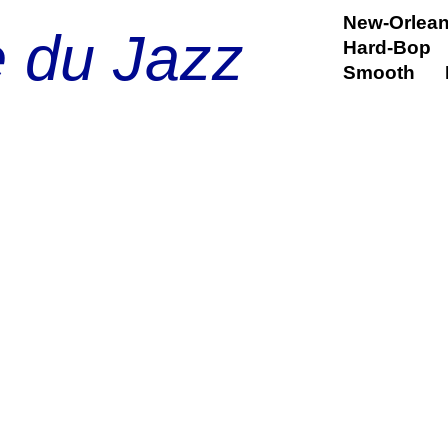
New-Orlea
e du Jazz
Hard-Bop
Smooth