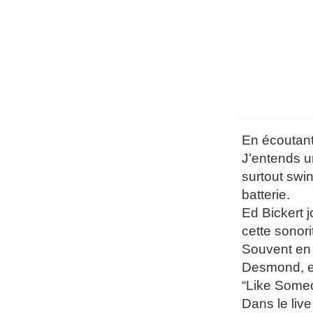
En écoutant
J’entends un
surtout swi
batterie.
Ed Bickert 
cette sonor
Souvent en t
Desmond, en
“Like Someo
Dans le liv