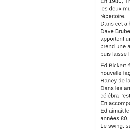
En 1980, il
les deux mu
répertoire.
Dans cet al
Dave Brubeck
apportent u
prend une a
puis laisse
Ed Bickert é
nouvelle fa
Raney de la 
Dans les an
célébra l’e
En accompag
Ed aimait l
années 80, 
Le swing, s