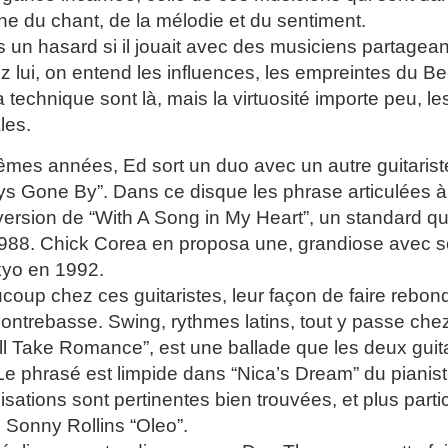
che du chant, de la mélodie et du sentiment.
s un hasard si il jouait avec des musiciens partagea
ez lui, on entend les influences, les empreintes du 
 la technique sont là, mais la virtuosité importe peu, l
les.
mes années, Ed sort un duo avec un autre guitarist
ays Gone By”. Dans ce disque les phrase articulées à 
version de “With A Song in My Heart”, un standard q
988. Chick Corea en proposa une, grandiose avec s
kyo en 1992.
oup chez ces guitaristes, leur façon de faire rebond
contrebasse. Swing, rythmes latins, tout y passe chez
’ll Take Romance”, est une ballade que les deux guit
Le phrasé est limpide dans “Nica’s Dream” du pianist
sations sont pertinentes bien trouvées, et plus part
Sonny Rollins “Oleo”.