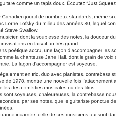
guitare comme un tapis doux. Écoutez “Just Squeeze 
te Canadien jouait de nombreux standards, même si 
c Lorne Lofsky du milieu des années 80, lequel conti
né Steve Swallow.
 musicien dont la souplesse des notes, la douceur d
rovisations en faisait un très grand.
 sens poétique accru, une façon d’accompagner les 
comme la chanteuse Jane Hall, dont le grain de voix 
arie. La façon d’accompagner est soyeuse.
ué également en trio, duo avec pianistes, contrebass
ive de 1978, montre une nouvelle fois l’attachemen
elles des comédies musicales ou des films.
s sont soyeuses, chaleureuses, la contrebasse nou
econdes, par ses notes, que le guitariste ponctue de
finées.
légance incarnée, celle de ces musiciens qui sont dan