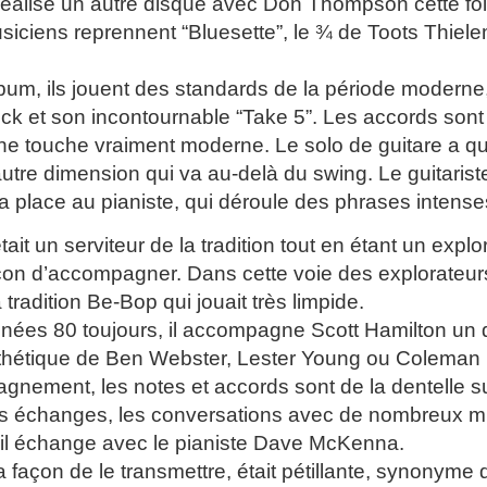
 réalise un autre disque avec Don Thompson cette foi
siciens reprennent “Bluesette”, le ¾ de Toots Thie
bum, ils jouent des standards de la période moderne
 et son incontournable “Take 5”. Les accords sont di
ne touche vraiment moderne. Le solo de guitare a qu
utre dimension qui va au-delà du swing. Le guitarist
 la place au pianiste, qui déroule des phrases intens
tait un serviteur de la tradition tout en étant un exp
çon d’accompagner. Dans cette voie des explorateu
tradition Be-Bop qui jouait très limpide.
nées 80 toujours, il accompagne Scott Hamilton un 
sthétique de Ben Webster, Lester Young ou Coleman 
nement, les notes et accords sont de la dentelle su
es échanges, les conversations avec de nombreux mu
il échange avec le pianiste Dave McKenna.
a façon de le transmettre, était pétillante, synonyme