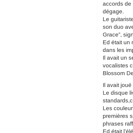
accords de 
dégage.
Le guitaris
son duo ave
Grace”, sig
Ed était un
dans les imp
Il avait un
vocalistes 
Blossom De
Il avait jo
Le disque l
standards,c
Les couleur
premières s
phrases raf
Ed était l’é