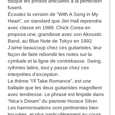
disque les phrase articulées à la perfection
fusent.
Écoutez la version de “With A Song in My
Heart”, un standard que Jim Hall reprendra
avec classe en 1988. Chick Corea en
proposa une, grandiose avec son Akoustic
Band, au Blue Note de Tokyo en 1992.
J’aime beaucoup chez ces guitaristes, leur
façon de faire rebondir les notes sur la
cymbale et la ligne de contrebasse. Swing,
rythmes latins, tout y passe chez ces
interprètes d’exception.
Le thème “I’ll Take Romance”, est une
ballade que les deux guitaristes magnifient
avec tendresse. Le phrasé est limpide dans
“Nica’s Dream” du pianiste Horace Silver.
Les harmonisations sont pertinentes bien
trouvées, et plus particulièrement au cours