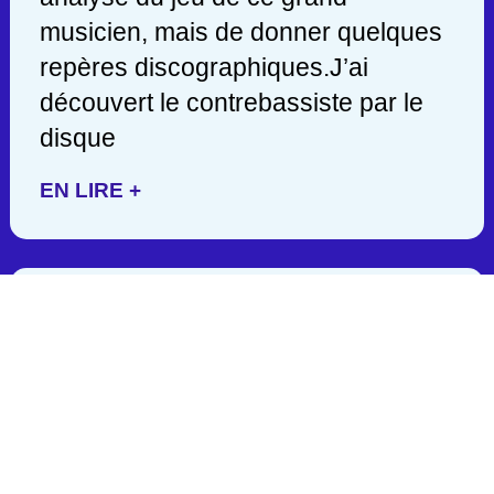
musicien, mais de donner quelques
repères discographiques.J’ai
découvert le contrebassiste par le
disque
EN LIRE +
JACK DEJOHNETTE/ 1942-
2025
C’est en lisant hier soir une
publication de John Scofield, que
j’appris la mort d’un des géants de la