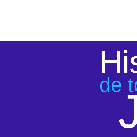
Hi
de t