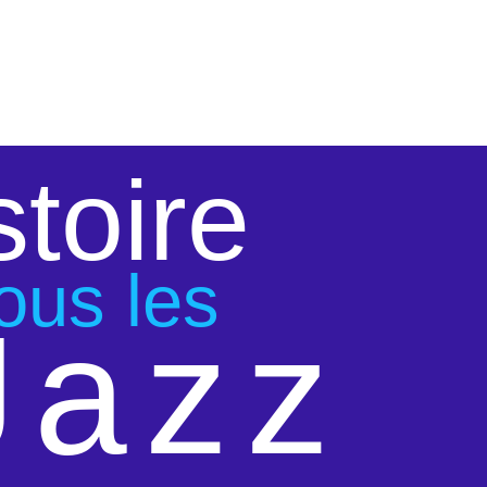
stoire
ous les
Jazz