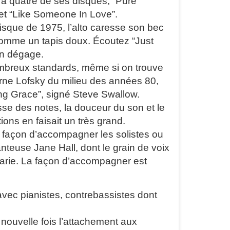
t à quatre de ses disques, “Pure
et “Like Someone In Love”.
disque de 1975, l’alto caresse son bec
comme un tapis doux. Écoutez “Just
en dégage.
ombreux standards, même si on trouve
rne Lofsky du milieu des années 80,
ing Grace”, signé Steve Swallow.
sse des notes, la douceur du son et le
ons en faisait un très grand.
e façon d’accompagner les solistes ou
euse Jane Hall, dont le grain de voix
arie. La façon d’accompagner est
 avec pianistes, contrebassistes dont
nouvelle fois l’attachement aux