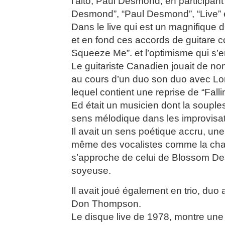
l’alto, Paul Desmond, en participan
Desmond”, “Paul Desmond”, “Live” 
Dans le live qui est un magnifique 
et en fond ces accords de guitare 
Squeeze Me”. et l’optimisme qui s’
Le guitariste Canadien jouait de n
au cours d’un duo son duo avec Lo
lequel contient une reprise de “Fall
Ed était un musicien dont la souple
sens mélodique dans les improvisati
Il avait un sens poétique accru, un
même des vocalistes comme la chant
s’approche de celui de Blossom De
soyeuse.
Il avait joué également en trio, duo
Don Thompson.
Le disque live de 1978, montre une 