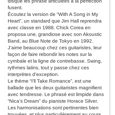
disque les phrase articulées à la perfection
fusent.
Écoutez la version de “With A Song in My
Heart”, un standard que Jim Hall reprendra
avec classe en 1988. Chick Corea en
proposa une, grandiose avec son Akoustic
Band, au Blue Note de Tokyo en 1992.
J’aime beaucoup chez ces guitaristes, leur
façon de faire rebondir les notes sur la
cymbale et la ligne de contrebasse. Swing,
rythmes latins, tout y passe chez ces
interprètes d’exception.
Le thème “I’ll Take Romance”, est une
ballade que les deux guitaristes magnifient
avec tendresse. Le phrasé est limpide dans
“Nica’s Dream” du pianiste Horace Silver.
Les harmonisations sont pertinentes bien
trouvées, et plus particulièrement au cours