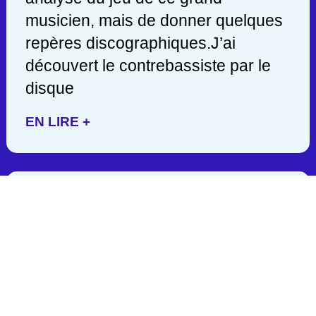
musicien, mais de donner quelques
repères discographiques.J’ai
découvert le contrebassiste par le
disque
EN LIRE +
JACK DEJOHNETTE/ 1942-
2025
C’est en lisant hier soir une
publication de John Scofield, que
j’appris la mort d’un des géants de la