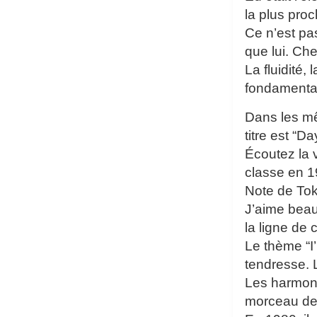
la plus pro
Ce n’est pa
que lui. Ch
La fluidité,
fondamenta
Dans les mê
titre est “D
Écoutez la 
classe en 1
Note de To
J’aime beauc
la ligne de 
Le thème “I
tendresse. 
Les harmoni
morceau de 