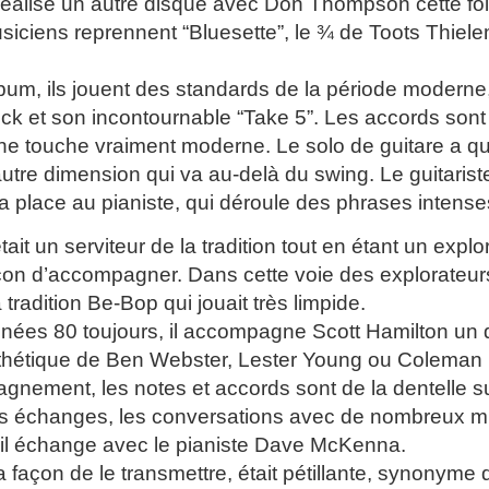
 réalise un autre disque avec Don Thompson cette foi
siciens reprennent “Bluesette”, le ¾ de Toots Thie
bum, ils jouent des standards de la période moderne
 et son incontournable “Take 5”. Les accords sont di
ne touche vraiment moderne. Le solo de guitare a qu
utre dimension qui va au-delà du swing. Le guitarist
 la place au pianiste, qui déroule des phrases intens
tait un serviteur de la tradition tout en étant un exp
çon d’accompagner. Dans cette voie des explorateu
tradition Be-Bop qui jouait très limpide.
nées 80 toujours, il accompagne Scott Hamilton un 
sthétique de Ben Webster, Lester Young ou Coleman 
nement, les notes et accords sont de la dentelle su
es échanges, les conversations avec de nombreux mu
il échange avec le pianiste Dave McKenna.
a façon de le transmettre, était pétillante, synonyme