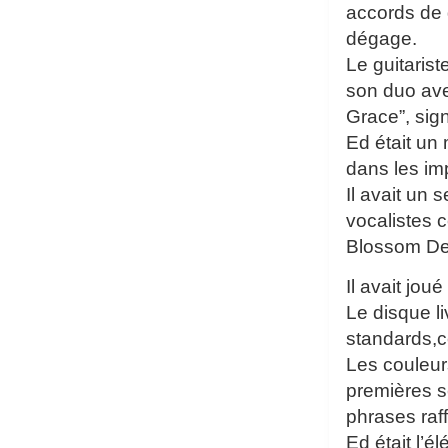
accords de 
dégage.
Le guitaris
son duo ave
Grace”, sig
Ed était un
dans les imp
Il avait un
vocalistes 
Blossom De
Il avait jo
Le disque l
standards,c
Les couleur
premières s
phrases raf
Ed était l’é