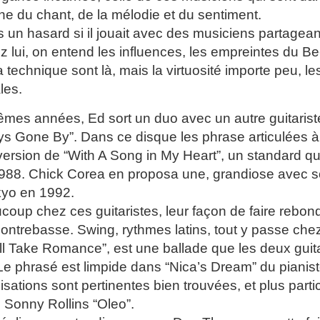
che du chant, de la mélodie et du sentiment.
s un hasard si il jouait avec des musiciens partagea
ez lui, on entend les influences, les empreintes du 
 la technique sont là, mais la virtuosité importe peu, l
les.
mes années, Ed sort un duo avec un autre guitarist
ays Gone By”. Dans ce disque les phrase articulées à 
version de “With A Song in My Heart”, un standard q
988. Chick Corea en proposa une, grandiose avec s
kyo en 1992.
oup chez ces guitaristes, leur façon de faire rebond
contrebasse. Swing, rythmes latins, tout y passe chez
’ll Take Romance”, est une ballade que les deux guit
Le phrasé est limpide dans “Nica’s Dream” du pianist
sations sont pertinentes bien trouvées, et plus part
Sonny Rollins “Oleo”.