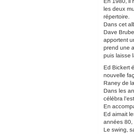
En 1980, il
les deux mu
répertoire.
Dans cet al
Dave Brubeck
apportent u
prend une a
puis laisse
Ed Bickert é
nouvelle fa
Raney de la 
Dans les an
célébra l’e
En accompag
Ed aimait l
années 80, 
Le swing, s