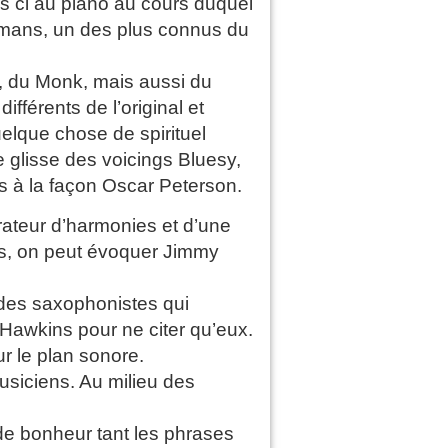
s ci au piano au cours duquel
lemans, un des plus connus du
, du Monk, mais aussi du
fférents de l’original et
elque chose de spirituel
e glisse des voicings Bluesy,
es à la façon Oscar Peterson.
lorateur d’harmonies et d’une
rs, on peut évoquer Jimmy
des saxophonistes qui
Hawkins pour ne citer qu’eux.
r le plan sonore.
siciens. Au milieu des
 de bonheur tant les phrases