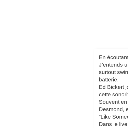
En écoutant
J’entends un
surtout swi
batterie.
Ed Bickert 
cette sonor
Souvent en t
Desmond, en
“Like Someo
Dans le liv