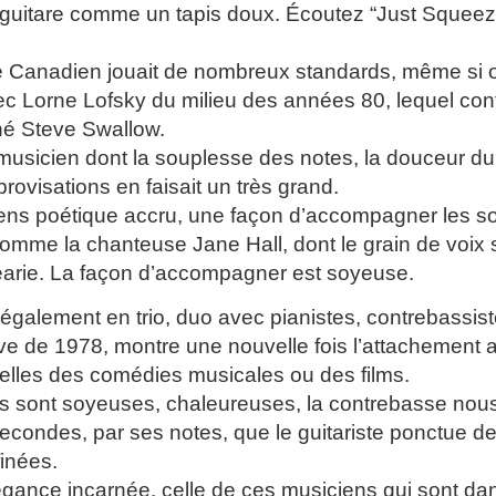
guitare comme un tapis doux. Écoutez “Just Squeeze 
te Canadien jouait de nombreux standards, même si 
c Lorne Lofsky du milieu des années 80, lequel conti
né Steve Swallow.
 musicien dont la souplesse des notes, la douceur d
rovisations en faisait un très grand.
 sens poétique accru, une façon d’accompagner les 
comme la chanteuse Jane Hall, dont le grain de voix 
arie. La façon d’accompagner est soyeuse.
ué également en trio, duo avec pianistes, contrebass
ive de 1978, montre une nouvelle fois l’attachemen
elles des comédies musicales ou des films.
s sont soyeuses, chaleureuses, la contrebasse nou
econdes, par ses notes, que le guitariste ponctue de
finées.
légance incarnée, celle de ces musiciens qui sont dan