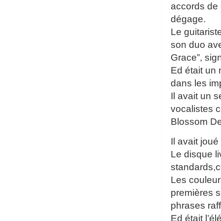
accords de 
dégage.
Le guitaris
son duo ave
Grace”, sig
Ed était un
dans les imp
Il avait un
vocalistes 
Blossom De
Il avait jo
Le disque l
standards,c
Les couleur
premières s
phrases raf
Ed était l’é