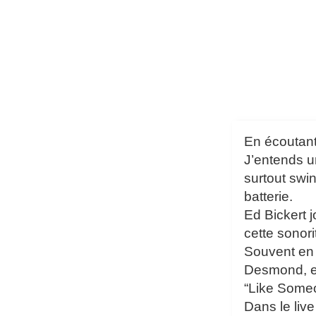
En écoutant
J’entends un
surtout swi
batterie.
Ed Bickert 
cette sonor
Souvent en t
Desmond, en
“Like Someo
Dans le liv