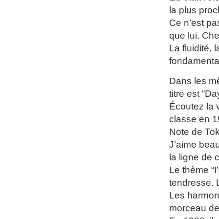
la plus pro
Ce n’est pa
que lui. Ch
La fluidité,
fondamenta
Dans les mê
titre est “D
Écoutez la 
classe en 1
Note de To
J’aime beauc
la ligne de 
Le thème “I
tendresse. 
Les harmoni
morceau de 