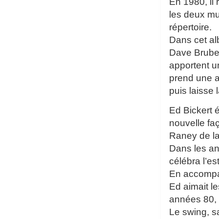
En 1980, il
les deux mu
répertoire.
Dans cet al
Dave Brubeck
apportent u
prend une a
puis laisse
Ed Bickert é
nouvelle fa
Raney de la 
Dans les an
célébra l’e
En accompag
Ed aimait l
années 80, 
Le swing, s