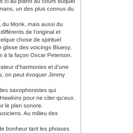
s ci au piano au cours duquel
lemans, un des plus connus du
, du Monk, mais aussi du
fférents de l’original et
elque chose de spirituel
e glisse des voicings Bluesy,
es à la façon Oscar Peterson.
lorateur d’harmonies et d’une
rs, on peut évoquer Jimmy
des saxophonistes qui
Hawkins pour ne citer qu’eux.
r le plan sonore.
siciens. Au milieu des
 de bonheur tant les phrases