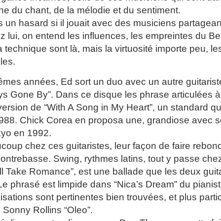
che du chant, de la mélodie et du sentiment.
s un hasard si il jouait avec des musiciens partagea
ez lui, on entend les influences, les empreintes du 
 la technique sont là, mais la virtuosité importe peu, l
les.
mes années, Ed sort un duo avec un autre guitarist
ays Gone By”. Dans ce disque les phrase articulées à 
version de “With A Song in My Heart”, un standard q
988. Chick Corea en proposa une, grandiose avec s
kyo en 1992.
oup chez ces guitaristes, leur façon de faire rebond
contrebasse. Swing, rythmes latins, tout y passe chez
’ll Take Romance”, est une ballade que les deux guit
Le phrasé est limpide dans “Nica’s Dream” du pianist
sations sont pertinentes bien trouvées, et plus part
Sonny Rollins “Oleo”.