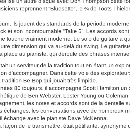
 réalise un autre disque avec Don Thompson cette foi
siciens reprennent “Bluesette”, le ¾ de Toots Thie
bum, ils jouent des standards de la période moderne
 et son incontournable “Take 5”. Les accords sont di
ne touche vraiment moderne. Le solo de guitare a qu
utre dimension qui va au-delà du swing. Le guitarist
 la place au pianiste, qui déroule des phrases intens
tait un serviteur de la tradition tout en étant un exp
çon d’accompagner. Dans cette voie des explorateu
tradition Be-Bop qui jouait très limpide.
nées 80 toujours, il accompagne Scott Hamilton un 
sthétique de Ben Webster, Lester Young ou Coleman 
nement, les notes et accords sont de la dentelle su
es échanges, les conversations avec de nombreux mu
il échange avec le pianiste Dave McKenna.
a façon de le transmettre, était pétillante, synonyme