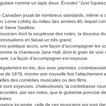
guitare comme un tapis doux. Écoutez “Just Squeeze 
te Canadien jouait de nombreux standards, même si 
c Lorne Lofsky du milieu des années 80, lequel conti
né Steve Swallow.
 musicien dont la souplesse des notes, la douceur d
rovisations en faisait un très grand.
 sens poétique accru, une façon d’accompagner les 
comme la chanteuse Jane Hall, dont le grain de voix 
arie. La façon d’accompagner est soyeuse.
ué également en trio, duo avec pianistes, contrebass
ive de 1978, montre une nouvelle fois l’attachemen
elles des comédies musicales ou des films.
s sont soyeuses, chaleureuses, la contrebasse nou
econdes, par ses notes, que le guitariste ponctue de
finées.
légance incarnée, celle de ces musiciens qui sont dan