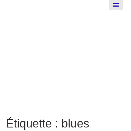
New-Orleans
Étiquette :
blues