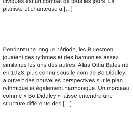
civiques est un combat de tous les jours. La
pianiste et chanteuse a […]
LES RACINES: LE BLUES/
BO DIDDLEY/
Pendant une longue période, les Bluesmen
jouaient des rythmes et des harmonies assez
similaires les uns des autres. Allas Otha Bates né
en 1928, plus connu sous le nom de Bo Diddley,
a ouvert des nouvelles perspectives sur le plan
rythmique et également harmonique. Un morceau
comme « Bo Diddley » laisse entendre une
structure différente des […]
LES GRANDES LEGENDES
DU BLUES/ T BONE