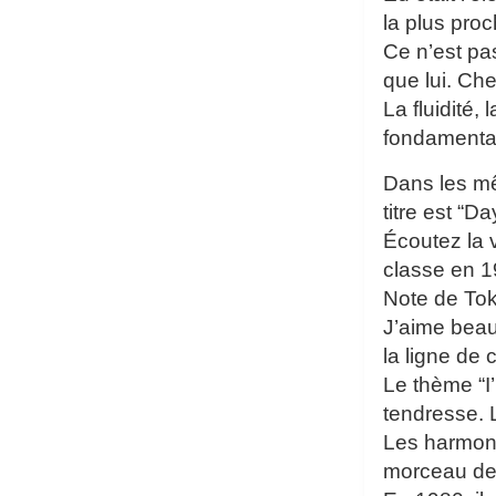
la plus pro
Ce n’est pa
que lui. Ch
La fluidité,
fondamenta
Dans les mê
titre est “D
Écoutez la 
classe en 1
Note de To
J’aime beauc
la ligne de 
Le thème “I
tendresse. 
Les harmoni
morceau de 