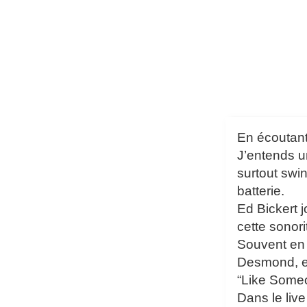
En écoutant
J’entends un
surtout swi
batterie.
Ed Bickert 
cette sonor
Souvent en t
Desmond, en
“Like Someo
Dans le liv