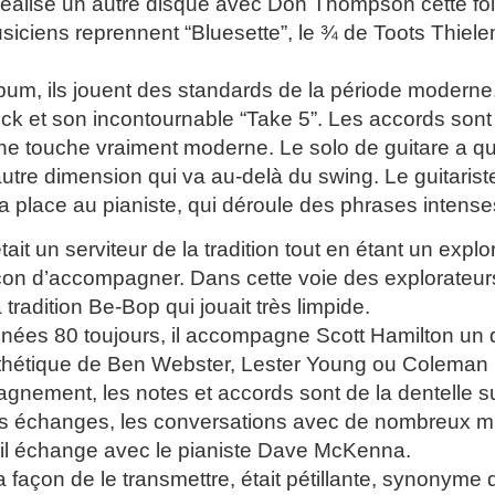
 réalise un autre disque avec Don Thompson cette foi
siciens reprennent “Bluesette”, le ¾ de Toots Thie
bum, ils jouent des standards de la période moderne
 et son incontournable “Take 5”. Les accords sont di
ne touche vraiment moderne. Le solo de guitare a qu
utre dimension qui va au-delà du swing. Le guitarist
 la place au pianiste, qui déroule des phrases intens
tait un serviteur de la tradition tout en étant un exp
çon d’accompagner. Dans cette voie des explorateu
tradition Be-Bop qui jouait très limpide.
nées 80 toujours, il accompagne Scott Hamilton un 
sthétique de Ben Webster, Lester Young ou Coleman 
nement, les notes et accords sont de la dentelle su
es échanges, les conversations avec de nombreux mu
il échange avec le pianiste Dave McKenna.
a façon de le transmettre, était pétillante, synonyme