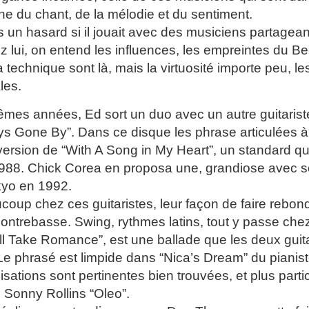
che du chant, de la mélodie et du sentiment.
s un hasard si il jouait avec des musiciens partagea
ez lui, on entend les influences, les empreintes du 
 la technique sont là, mais la virtuosité importe peu, l
les.
mes années, Ed sort un duo avec un autre guitarist
ays Gone By”. Dans ce disque les phrase articulées à 
version de “With A Song in My Heart”, un standard q
988. Chick Corea en proposa une, grandiose avec s
kyo en 1992.
oup chez ces guitaristes, leur façon de faire rebond
contrebasse. Swing, rythmes latins, tout y passe chez
’ll Take Romance”, est une ballade que les deux guit
Le phrasé est limpide dans “Nica’s Dream” du pianist
sations sont pertinentes bien trouvées, et plus part
Sonny Rollins “Oleo”.