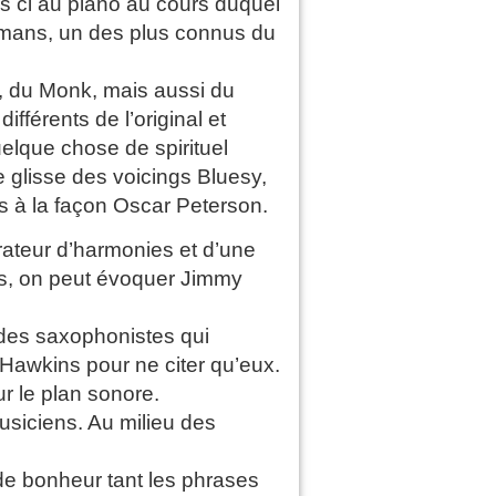
s ci au piano au cours duquel
lemans, un des plus connus du
, du Monk, mais aussi du
fférents de l’original et
elque chose de spirituel
e glisse des voicings Bluesy,
es à la façon Oscar Peterson.
lorateur d’harmonies et d’une
rs, on peut évoquer Jimmy
des saxophonistes qui
Hawkins pour ne citer qu’eux.
r le plan sonore.
siciens. Au milieu des
 de bonheur tant les phrases