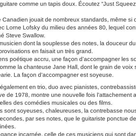
guitare comme un tapis doux. Écoutez “Just Squeeze 
te Canadien jouait de nombreux standards, même si 
c Lorne Lofsky du milieu des années 80, lequel conti
né Steve Swallow.
 musicien dont la souplesse des notes, la douceur d
rovisations en faisait un très grand.
 sens poétique accru, une façon d’accompagner les 
comme la chanteuse Jane Hall, dont le grain de voix 
arie. La façon d’accompagner est soyeuse.
ué également en trio, duo avec pianistes, contrebass
ive de 1978, montre une nouvelle fois l’attachemen
elles des comédies musicales ou des films.
s sont soyeuses, chaleureuses, la contrebasse nou
econdes, par ses notes, que le guitariste ponctue de
finées.
légance incarnée, celle de ces musiciens qui sont dan