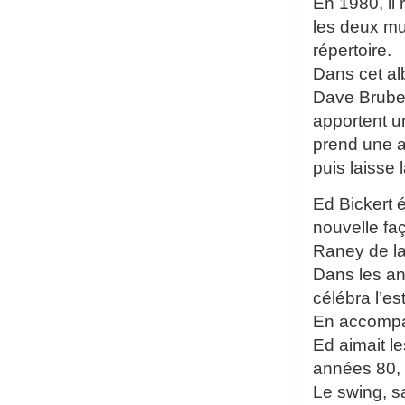
En 1980, il
les deux mu
répertoire.
Dans cet al
Dave Brubeck
apportent u
prend une a
puis laisse
Ed Bickert é
nouvelle fa
Raney de la 
Dans les an
célébra l’e
En accompag
Ed aimait l
années 80, 
Le swing, s