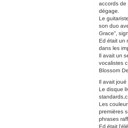
accords de 
dégage.
Le guitaris
son duo ave
Grace”, sig
Ed était un
dans les imp
Il avait un
vocalistes 
Blossom De
Il avait jo
Le disque l
standards,c
Les couleur
premières s
phrases raf
Ed était l’é