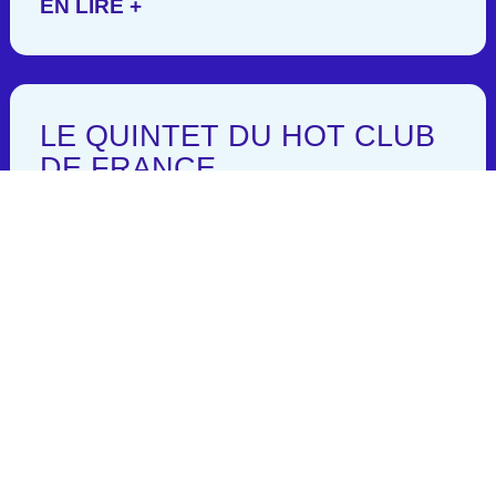
EN LIRE +
LE QUINTET DU HOT CLUB
DE FRANCE
Ce groupe célèbre fut créé au milieu
des années 30 par l’association du
Quintette du Hot Club de France
dont les fondateurs étaient Hugues
Panassié, Charles Delaunay et
Pierre Nourry. Cette association a
pour objet la promotion du Jazz. Ils
montent donc un quintet, fondent le
magazine Jazz Hot.Au sein