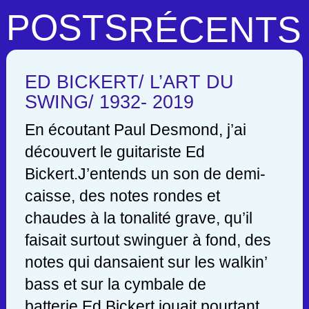
POSTS
RÉCENTS
ED BICKERT/ L’ART DU
SWING/ 1932- 2019
En écoutant Paul Desmond, j’ai
découvert le guitariste Ed
Bickert.J’entends un son de demi-
caisse, des notes rondes et
chaudes à la tonalité grave, qu’il
faisait surtout swinguer à fond, des
notes qui dansaient sur les walkin’
bass et sur la cymbale de
batterie.Ed Bickert jouait pourtant