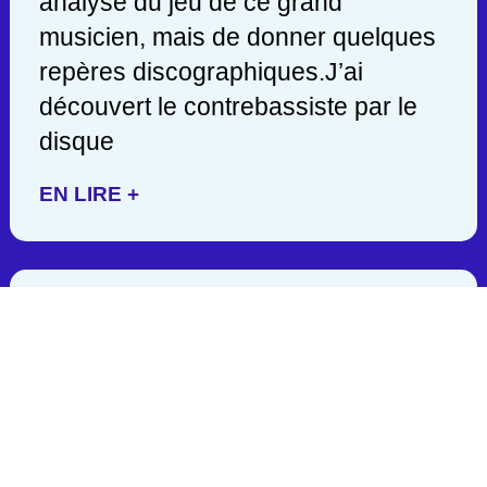
analyse du jeu de ce grand
musicien, mais de donner quelques
repères discographiques.J’ai
découvert le contrebassiste par le
disque
EN LIRE +
JACK DEJOHNETTE/ 1942-
2025
C’est en lisant hier soir une
publication de John Scofield, que
j’appris la mort d’un des géants de la