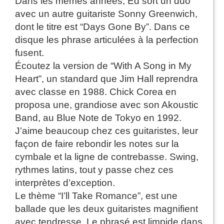
Dans les mêmes années, Ed sort un duo
avec un autre guitariste Sonny Greenwich,
dont le titre est “Days Gone By”. Dans ce
disque les phrase articulées à la perfection
fusent.
Écoutez la version de “With A Song in My
Heart”, un standard que Jim Hall reprendra
avec classe en 1988. Chick Corea en
proposa une, grandiose avec son Akoustic
Band, au Blue Note de Tokyo en 1992.
J’aime beaucoup chez ces guitaristes, leur
façon de faire rebondir les notes sur la
cymbale et la ligne de contrebasse. Swing,
rythmes latins, tout y passe chez ces
interprètes d’exception.
Le thème “I’ll Take Romance”, est une
ballade que les deux guitaristes magnifient
avec tendresse. Le phrasé est limpide dans