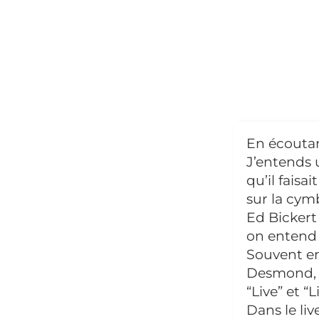
En écoutan
J’entends 
qu’il faisa
sur la cymb
Ed Bickert
on entend 
Souvent en 
Desmond, e
“Live” et “
Dans le liv