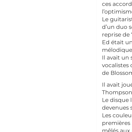
ces accord
l’optimism
Le guitari
d’un duo s
reprise de 
Ed était u
mélodique 
Il avait u
vocalistes
de Blossom
Il avait j
Thompson
Le disque 
devenues s
Les couleu
premières 
mêlés aux 