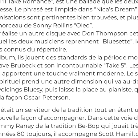
I’ll Take Romance”, est une ballade que les deux
esse. Le phrasé est limpide dans “Nica’s Dream” 
isations sont pertinentes bien trouvées, et plu
orceau de Sonny Rollins “Oleo”.
l réalise un autre disque avec Don Thompson cett
el les deux musiciens reprennent “Bluesette”, 
s connus du répertoire.
lbum, ils jouent des standards de la période m
ave Brubeck et son incontournable “Take 5”. Les
 et apportent une touche vraiment moderne. Le s
pirituel prend une autre dimension qui va au-de
voicings Bluesy, puis laisse la place au pianiste,
 la façon Oscar Peterson.
 était un serviteur de la tradition tout en étan
ouvelle façon d’accompagner. Dans cette voie d
mmy Raney de la tradition Be-Bop qui jouait trè
nnées 80 toujours, il accompagne Scott Hamilt