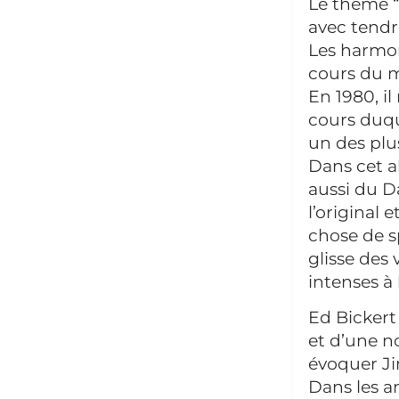
Le thème “
avec tendr
Les harmon
cours du m
En 1980, i
cours duqu
un des plu
Dans cet a
aussi du D
l’original
chose de s
glisse des 
intenses à
Ed Bickert
et d’une n
évoquer Ji
Dans les a