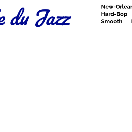
e du Jazz
New-Orlea
Hard-Bop
Smooth