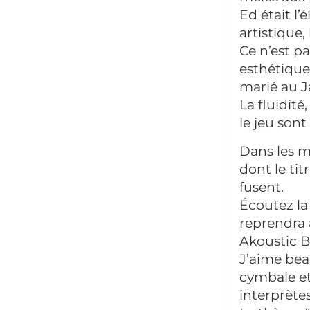
Ed était l
artistique
Ce n’est p
esthétique
marié au J
La fluidité
le jeu son
Dans les m
dont le tit
fusent.
Écoutez la
reprendra 
Akoustic B
J’aime beau
cymbale et
interprète