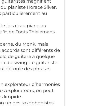
 guitaristes magnifient
du pianiste Horace Silver.
s particulièrement au
e fois ci au piano au
le ¾ de Toots Thielemans,
oderne, du Monk, mais
 accords sont différents de
olo de guitare a quelque
là du swing. Le guitariste
 qui déroule des phrases
t un explorateur d’harmonies
es explorateurs, on peut
s limpide.
on un des saxophonistes