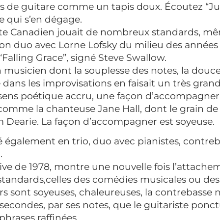
s de guitare comme un tapis doux. Écoutez “Ju
e qui s’en dégage.
ste Canadien jouait de nombreux standards, mê
on duo avec Lorne Lofsky du milieu des années 
“Falling Grace”, signé Steve Swallow.
n musicien dont la souplesse des notes, la douce
dans les improvisations en faisait un très grand
n sens poétique accru, une façon d’accompagner
 comme la chanteuse Jane Hall, dont le grain de 
 Dearie. La façon d’accompagner est soyeuse.
oué également en trio, duo avec pianistes, contr
.
live de 1978, montre une nouvelle fois l’attach
tandards,celles des comédies musicales ou des 
rs sont soyeuses, chaleureuses, la contrebasse 
secondes, par ses notes, que le guitariste ponct
phrases raffinées.