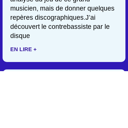
musicien, mais de donner quelques
repères discographiques.J’ai
découvert le contrebassiste par le
disque
EN LIRE +
JACK DEJOHNETTE/ 1942-
2025
C’est en lisant hier soir une
publication de John Scofield, que
j’appris la mort d’un des géants de la