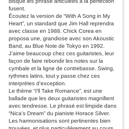
disque les phrase articulées à la perfection
fusent.
Écoutez la version de “With A Song in My
Heart”, un standard que Jim Hall reprendra
avec classe en 1988. Chick Corea en
proposa une, grandiose avec son Akoustic
Band, au Blue Note de Tokyo en 1992.
J’aime beaucoup chez ces guitaristes, leur
façon de faire rebondir les notes sur la
cymbale et la ligne de contrebasse. Swing,
rythmes latins, tout y passe chez ces
interprètes d’exception.
Le thème “I’ll Take Romance”, est une
ballade que les deux guitaristes magnifient
avec tendresse. Le phrasé est limpide dans
“Nica’s Dream” du pianiste Horace Silver.
Les harmonisations sont pertinentes bien
trouvées, et plus particulièrement au cours