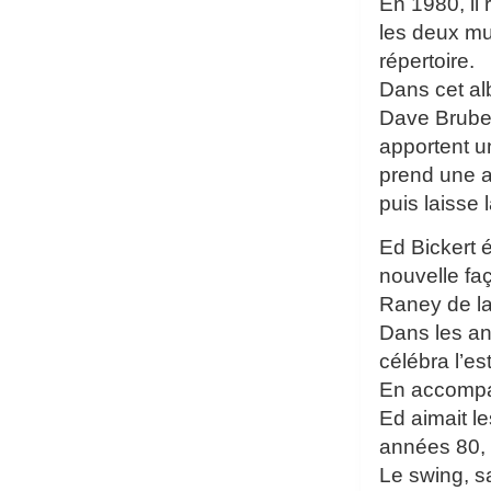
En 1980, il
les deux mu
répertoire.
Dans cet al
Dave Brubeck
apportent u
prend une a
puis laisse
Ed Bickert é
nouvelle fa
Raney de la 
Dans les an
célébra l’e
En accompag
Ed aimait l
années 80, 
Le swing, s