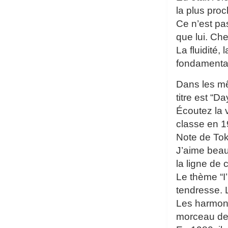
la plus pro
Ce n’est pa
que lui. Ch
La fluidité,
fondamenta
Dans les mê
titre est “D
Écoutez la 
classe en 1
Note de To
J’aime beauc
la ligne de 
Le thème “I
tendresse. 
Les harmoni
morceau de 