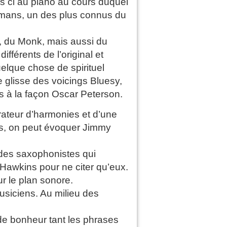
s ci au piano au cours duquel
lemans, un des plus connus du
, du Monk, mais aussi du
fférents de l’original et
elque chose de spirituel
e glisse des voicings Bluesy,
es à la façon Oscar Peterson.
lorateur d’harmonies et d’une
rs, on peut évoquer Jimmy
des saxophonistes qui
Hawkins pour ne citer qu’eux.
r le plan sonore.
siciens. Au milieu des
 de bonheur tant les phrases