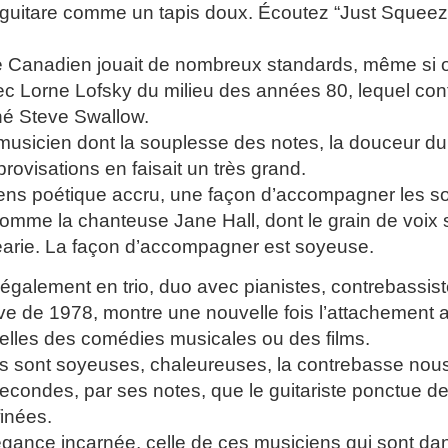
guitare comme un tapis doux. Écoutez “Just Squeeze 
te Canadien jouait de nombreux standards, même si 
c Lorne Lofsky du milieu des années 80, lequel conti
né Steve Swallow.
 musicien dont la souplesse des notes, la douceur d
rovisations en faisait un très grand.
 sens poétique accru, une façon d’accompagner les 
comme la chanteuse Jane Hall, dont le grain de voix 
arie. La façon d’accompagner est soyeuse.
ué également en trio, duo avec pianistes, contrebass
ive de 1978, montre une nouvelle fois l’attachemen
elles des comédies musicales ou des films.
s sont soyeuses, chaleureuses, la contrebasse nou
econdes, par ses notes, que le guitariste ponctue de
finées.
légance incarnée, celle de ces musiciens qui sont dan