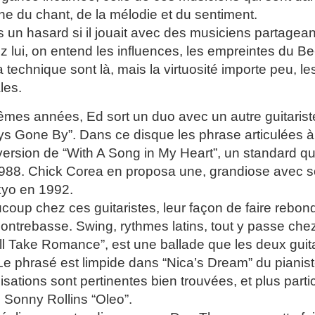
che du chant, de la mélodie et du sentiment.
s un hasard si il jouait avec des musiciens partagea
ez lui, on entend les influences, les empreintes du 
 la technique sont là, mais la virtuosité importe peu, l
les.
mes années, Ed sort un duo avec un autre guitarist
ays Gone By”. Dans ce disque les phrase articulées à 
version de “With A Song in My Heart”, un standard q
988. Chick Corea en proposa une, grandiose avec s
kyo en 1992.
oup chez ces guitaristes, leur façon de faire rebond
contrebasse. Swing, rythmes latins, tout y passe chez
’ll Take Romance”, est une ballade que les deux guit
Le phrasé est limpide dans “Nica’s Dream” du pianist
sations sont pertinentes bien trouvées, et plus part
Sonny Rollins “Oleo”.