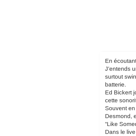
En écoutant
J’entends un
surtout swi
batterie.
Ed Bickert 
cette sonor
Souvent en t
Desmond, en
“Like Someo
Dans le liv