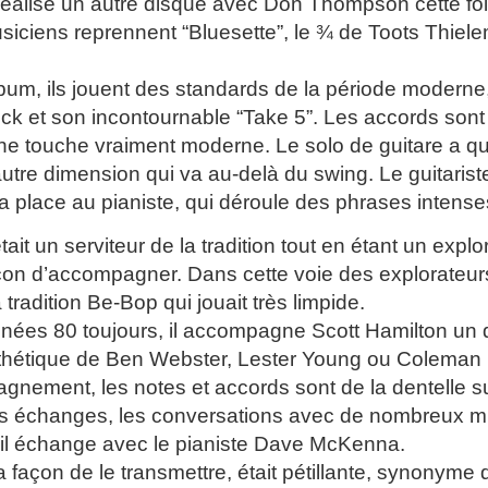
 réalise un autre disque avec Don Thompson cette foi
siciens reprennent “Bluesette”, le ¾ de Toots Thie
bum, ils jouent des standards de la période moderne
 et son incontournable “Take 5”. Les accords sont di
ne touche vraiment moderne. Le solo de guitare a qu
utre dimension qui va au-delà du swing. Le guitarist
 la place au pianiste, qui déroule des phrases intens
tait un serviteur de la tradition tout en étant un exp
çon d’accompagner. Dans cette voie des explorateu
tradition Be-Bop qui jouait très limpide.
nées 80 toujours, il accompagne Scott Hamilton un 
sthétique de Ben Webster, Lester Young ou Coleman 
nement, les notes et accords sont de la dentelle su
es échanges, les conversations avec de nombreux mu
il échange avec le pianiste Dave McKenna.
a façon de le transmettre, était pétillante, synonyme