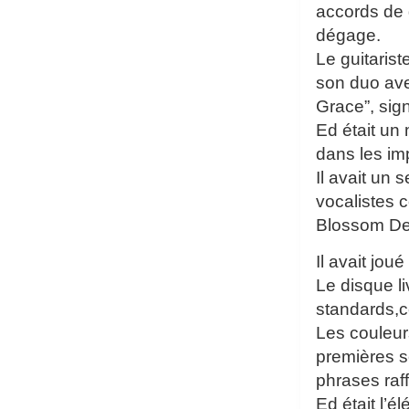
accords de 
dégage.
Le guitaris
son duo ave
Grace”, sig
Ed était un
dans les imp
Il avait un
vocalistes 
Blossom De
Il avait jo
Le disque l
standards,c
Les couleur
premières s
phrases raf
Ed était l’é