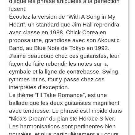
disque les phrase articulées à la perfection
fusent.
Écoutez la version de “With A Song in My
Heart”, un standard que Jim Hall reprendra
avec classe en 1988. Chick Corea en
proposa une, grandiose avec son Akoustic
Band, au Blue Note de Tokyo en 1992.
J’aime beaucoup chez ces guitaristes, leur
façon de faire rebondir les notes sur la
cymbale et la ligne de contrebasse. Swing,
rythmes latins, tout y passe chez ces
interprètes d’exception.
Le thème “I’ll Take Romance”, est une
ballade que les deux guitaristes magnifient
avec tendresse. Le phrasé est limpide dans
“Nica’s Dream” du pianiste Horace Silver.
Les harmonisations sont pertinentes bien
trouvées, et plus particulièrement au cours