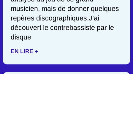
musicien, mais de donner quelques
repères discographiques.J’ai
découvert le contrebassiste par le
disque
EN LIRE +
JACK DEJOHNETTE/ 1942-
2025
C’est en lisant hier soir une
publication de John Scofield, que
j’appris la mort d’un des géants de la