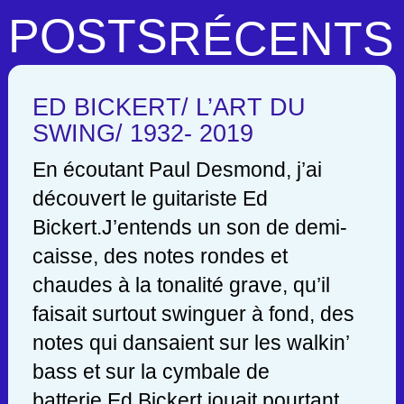
POSTS
RÉCENTS
ED BICKERT/ L’ART DU
SWING/ 1932- 2019
En écoutant Paul Desmond, j’ai
découvert le guitariste Ed
Bickert.J’entends un son de demi-
caisse, des notes rondes et
chaudes à la tonalité grave, qu’il
faisait surtout swinguer à fond, des
notes qui dansaient sur les walkin’
bass et sur la cymbale de
batterie.Ed Bickert jouait pourtant