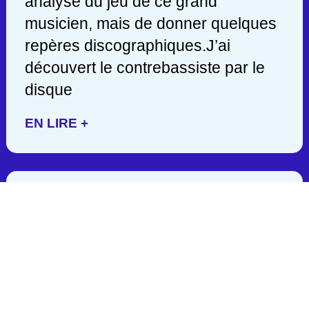
analyse du jeu de ce grand
musicien, mais de donner quelques
repères discographiques.J’ai
découvert le contrebassiste par le
disque
EN LIRE +
JACK DEJOHNETTE/ 1942-
2025
C’est en lisant hier soir une
publication de John Scofield, que
j’appris la mort d’un des géants de la