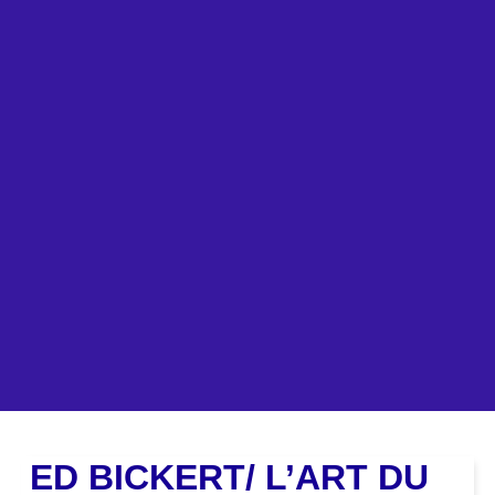
Dern
Post
ED BICKERT/ L’ART DU