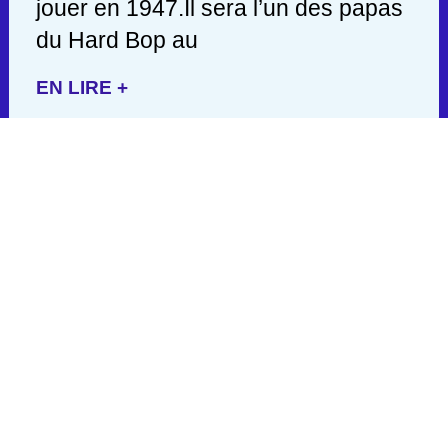
jouer en 1947.Il sera l’un des papas
du Hard Bop au
EN LIRE +
GROVER WASHINGTON JR
(1943-1999)
Si David Sanborn était un grand
altiste du Smooth Jazz à la sonorité
unique, le saxophoniste Grover
Washington a aussi laissé une
empreinte indélébile dans ce
courant mais sa musique allait au-