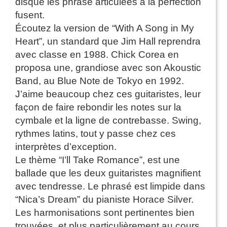
disque les phrase articulées à la perfection
fusent.
Écoutez la version de “With A Song in My
Heart”, un standard que Jim Hall reprendra
avec classe en 1988. Chick Corea en
proposa une, grandiose avec son Akoustic
Band, au Blue Note de Tokyo en 1992.
J’aime beaucoup chez ces guitaristes, leur
façon de faire rebondir les notes sur la
cymbale et la ligne de contrebasse. Swing,
rythmes latins, tout y passe chez ces
interprètes d’exception.
Le thème “I’ll Take Romance”, est une
ballade que les deux guitaristes magnifient
avec tendresse. Le phrasé est limpide dans
“Nica’s Dream” du pianiste Horace Silver.
Les harmonisations sont pertinentes bien
trouvées, et plus particulièrement au cours