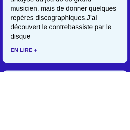
musicien, mais de donner quelques
repères discographiques.J’ai
découvert le contrebassiste par le
disque
EN LIRE +
JACK DEJOHNETTE/ 1942-
2025
C’est en lisant hier soir une
publication de John Scofield, que
j’appris la mort d’un des géants de la