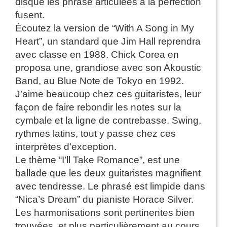
disque les phrase articulées à la perfection
fusent.
Écoutez la version de “With A Song in My
Heart”, un standard que Jim Hall reprendra
avec classe en 1988. Chick Corea en
proposa une, grandiose avec son Akoustic
Band, au Blue Note de Tokyo en 1992.
J’aime beaucoup chez ces guitaristes, leur
façon de faire rebondir les notes sur la
cymbale et la ligne de contrebasse. Swing,
rythmes latins, tout y passe chez ces
interprètes d’exception.
Le thème “I’ll Take Romance”, est une
ballade que les deux guitaristes magnifient
avec tendresse. Le phrasé est limpide dans
“Nica’s Dream” du pianiste Horace Silver.
Les harmonisations sont pertinentes bien
trouvées, et plus particulièrement au cours