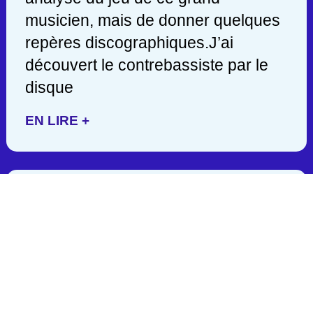
musicien, mais de donner quelques
repères discographiques.J’ai
découvert le contrebassiste par le
disque
EN LIRE +
JACK DEJOHNETTE/ 1942-
2025
C’est en lisant hier soir une
publication de John Scofield, que
j’appris la mort d’un des géants de la