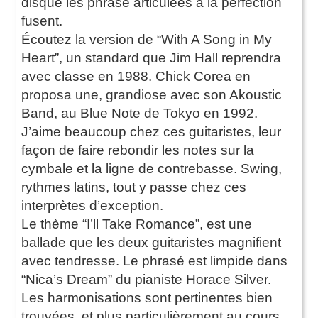
disque les phrase articulées à la perfection
fusent.
Écoutez la version de “With A Song in My
Heart”, un standard que Jim Hall reprendra
avec classe en 1988. Chick Corea en
proposa une, grandiose avec son Akoustic
Band, au Blue Note de Tokyo en 1992.
J’aime beaucoup chez ces guitaristes, leur
façon de faire rebondir les notes sur la
cymbale et la ligne de contrebasse. Swing,
rythmes latins, tout y passe chez ces
interprètes d’exception.
Le thème “I’ll Take Romance”, est une
ballade que les deux guitaristes magnifient
avec tendresse. Le phrasé est limpide dans
“Nica’s Dream” du pianiste Horace Silver.
Les harmonisations sont pertinentes bien
trouvées, et plus particulièrement au cours