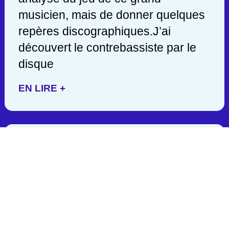
musicien, mais de donner quelques
repères discographiques.J’ai
découvert le contrebassiste par le
disque
EN LIRE +
JACK DEJOHNETTE/ 1942-
2025
C’est en lisant hier soir une
publication de John Scofield, que
j’appris la mort d’un des géants de la