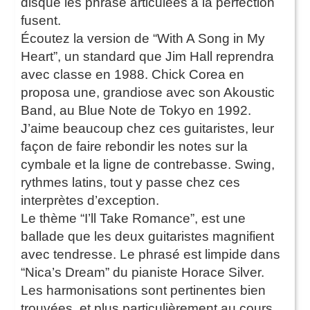
disque les phrase articulées à la perfection
fusent.
Écoutez la version de “With A Song in My
Heart”, un standard que Jim Hall reprendra
avec classe en 1988. Chick Corea en
proposa une, grandiose avec son Akoustic
Band, au Blue Note de Tokyo en 1992.
J’aime beaucoup chez ces guitaristes, leur
façon de faire rebondir les notes sur la
cymbale et la ligne de contrebasse. Swing,
rythmes latins, tout y passe chez ces
interprètes d’exception.
Le thème “I’ll Take Romance”, est une
ballade que les deux guitaristes magnifient
avec tendresse. Le phrasé est limpide dans
“Nica’s Dream” du pianiste Horace Silver.
Les harmonisations sont pertinentes bien
trouvées, et plus particulièrement au cours