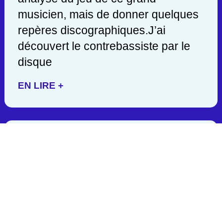
musicien, mais de donner quelques
repères discographiques.J’ai
découvert le contrebassiste par le
disque
EN LIRE +
JACK DEJOHNETTE/ 1942-
2025
C’est en lisant hier soir une
publication de John Scofield, que
j’appris la mort d’un des géants de la