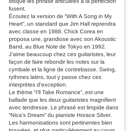
disque les phrase articulées à la perfection
fusent.
Écoutez la version de “With A Song in My
Heart”, un standard que Jim Hall reprendra
avec classe en 1988. Chick Corea en
proposa une, grandiose avec son Akoustic
Band, au Blue Note de Tokyo en 1992.
J’aime beaucoup chez ces guitaristes, leur
façon de faire rebondir les notes sur la
cymbale et la ligne de contrebasse. Swing,
rythmes latins, tout y passe chez ces
interprètes d’exception.
Le thème “I’ll Take Romance”, est une
ballade que les deux guitaristes magnifient
avec tendresse. Le phrasé est limpide dans
“Nica’s Dream” du pianiste Horace Silver.
Les harmonisations sont pertinentes bien
trouvées, et plus particulièrement au cours