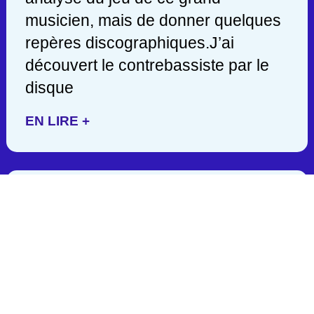
musicien, mais de donner quelques
repères discographiques.J’ai
découvert le contrebassiste par le
disque
EN LIRE +
JACK DEJOHNETTE/ 1942-
2025
C’est en lisant hier soir une
publication de John Scofield, que
j’appris la mort d’un des géants de la