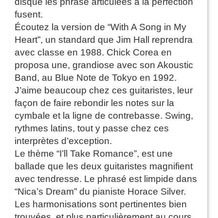
disque les phrase articulées à la perfection
fusent.
Écoutez la version de “With A Song in My
Heart”, un standard que Jim Hall reprendra
avec classe en 1988. Chick Corea en
proposa une, grandiose avec son Akoustic
Band, au Blue Note de Tokyo en 1992.
J’aime beaucoup chez ces guitaristes, leur
façon de faire rebondir les notes sur la
cymbale et la ligne de contrebasse. Swing,
rythmes latins, tout y passe chez ces
interprètes d’exception.
Le thème “I’ll Take Romance”, est une
ballade que les deux guitaristes magnifient
avec tendresse. Le phrasé est limpide dans
“Nica’s Dream” du pianiste Horace Silver.
Les harmonisations sont pertinentes bien
trouvées, et plus particulièrement au cours