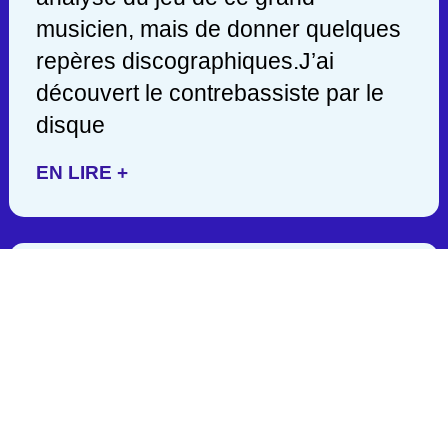
musicien, mais de donner quelques
repères discographiques.J’ai
découvert le contrebassiste par le
disque
EN LIRE +
JACK DEJOHNETTE/ 1942-
2025
C’est en lisant hier soir une
publication de John Scofield, que
j’appris la mort d’un des géants de la