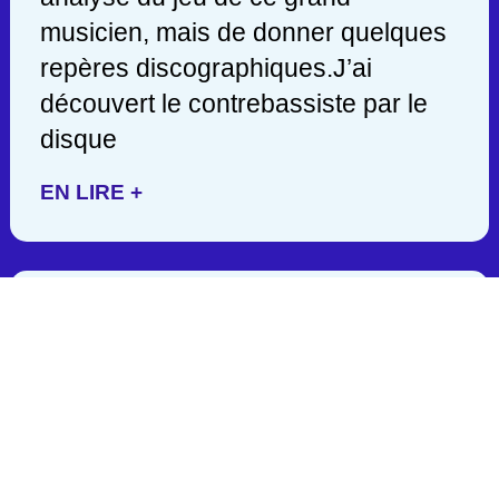
musicien, mais de donner quelques
repères discographiques.J’ai
découvert le contrebassiste par le
disque
EN LIRE +
JACK DEJOHNETTE/ 1942-
2025
C’est en lisant hier soir une
publication de John Scofield, que
j’appris la mort d’un des géants de la