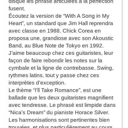
disque les phrase articulées à la perfection
fusent.
Écoutez la version de “With A Song in My
Heart”, un standard que Jim Hall reprendra
avec classe en 1988. Chick Corea en
proposa une, grandiose avec son Akoustic
Band, au Blue Note de Tokyo en 1992.
J’aime beaucoup chez ces guitaristes, leur
façon de faire rebondir les notes sur la
cymbale et la ligne de contrebasse. Swing,
rythmes latins, tout y passe chez ces
interprètes d’exception.
Le thème “I’ll Take Romance”, est une
ballade que les deux guitaristes magnifient
avec tendresse. Le phrasé est limpide dans
“Nica’s Dream” du pianiste Horace Silver.
Les harmonisations sont pertinentes bien
trouvées, et plus particulièrement au cours