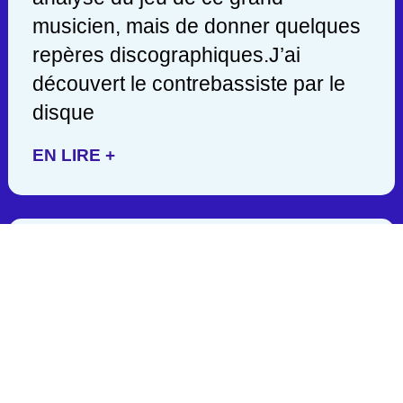
musicien, mais de donner quelques
repères discographiques.J’ai
découvert le contrebassiste par le
disque
EN LIRE +
JACK DEJOHNETTE/ 1942-
2025
C’est en lisant hier soir une
publication de John Scofield, que
j’appris la mort d’un des géants de la