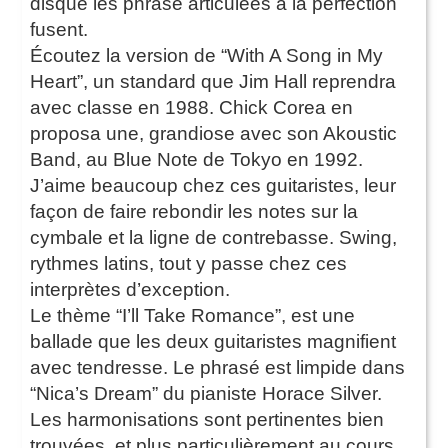
disque les phrase articulées à la perfection
fusent.
Écoutez la version de “With A Song in My
Heart”, un standard que Jim Hall reprendra
avec classe en 1988. Chick Corea en
proposa une, grandiose avec son Akoustic
Band, au Blue Note de Tokyo en 1992.
J’aime beaucoup chez ces guitaristes, leur
façon de faire rebondir les notes sur la
cymbale et la ligne de contrebasse. Swing,
rythmes latins, tout y passe chez ces
interprètes d’exception.
Le thème “I’ll Take Romance”, est une
ballade que les deux guitaristes magnifient
avec tendresse. Le phrasé est limpide dans
“Nica’s Dream” du pianiste Horace Silver.
Les harmonisations sont pertinentes bien
trouvées, et plus particulièrement au cours