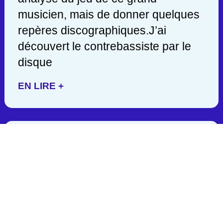
musicien, mais de donner quelques
repères discographiques.J’ai
découvert le contrebassiste par le
disque
EN LIRE +
JACK DEJOHNETTE/ 1942-
2025
C’est en lisant hier soir une
publication de John Scofield, que
j’appris la mort d’un des géants de la