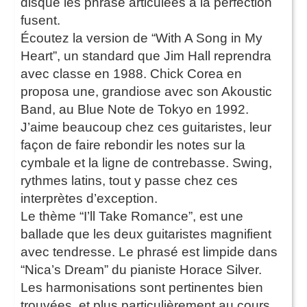
disque les phrase articulées à la perfection
fusent.
Écoutez la version de “With A Song in My
Heart”, un standard que Jim Hall reprendra
avec classe en 1988. Chick Corea en
proposa une, grandiose avec son Akoustic
Band, au Blue Note de Tokyo en 1992.
J’aime beaucoup chez ces guitaristes, leur
façon de faire rebondir les notes sur la
cymbale et la ligne de contrebasse. Swing,
rythmes latins, tout y passe chez ces
interprètes d’exception.
Le thème “I’ll Take Romance”, est une
ballade que les deux guitaristes magnifient
avec tendresse. Le phrasé est limpide dans
“Nica’s Dream” du pianiste Horace Silver.
Les harmonisations sont pertinentes bien
trouvées, et plus particulièrement au cours