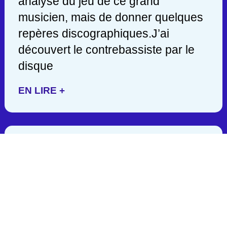
analyse du jeu de ce grand
musicien, mais de donner quelques
repères discographiques.J’ai
découvert le contrebassiste par le
disque
EN LIRE +
JACK DEJOHNETTE/ 1942-
2025
C’est en lisant hier soir une
publication de John Scofield, que
j’appris la mort d’un des géants de la