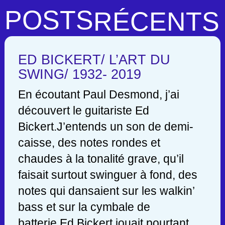
POSTS
RÉCENTS
ED BICKERT/ L’ART DU
SWING/ 1932- 2019
En écoutant Paul Desmond, j’ai
découvert le guitariste Ed
Bickert.J’entends un son de demi-
caisse, des notes rondes et
chaudes à la tonalité grave, qu’il
faisait surtout swinguer à fond, des
notes qui dansaient sur les walkin’
bass et sur la cymbale de
batterie.Ed Bickert jouait pourtant