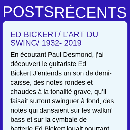
POSTS
RÉCENTS
ED BICKERT/ L’ART DU
SWING/ 1932- 2019
En écoutant Paul Desmond, j’ai
découvert le guitariste Ed
Bickert.J’entends un son de demi-
caisse, des notes rondes et
chaudes à la tonalité grave, qu’il
faisait surtout swinguer à fond, des
notes qui dansaient sur les walkin’
bass et sur la cymbale de
batterie.Ed Bickert jouait pourtant