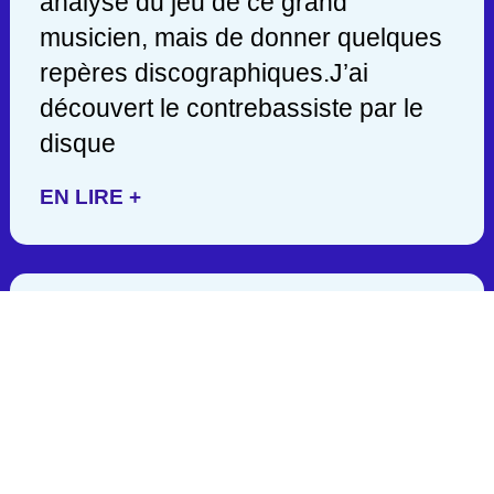
analyse du jeu de ce grand
musicien, mais de donner quelques
repères discographiques.J’ai
découvert le contrebassiste par le
disque
EN LIRE +
JACK DEJOHNETTE/ 1942-
2025
C’est en lisant hier soir une
publication de John Scofield, que
j’appris la mort d’un des géants de la