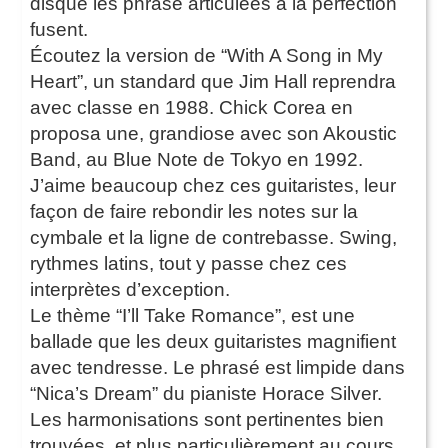
disque les phrase articulées à la perfection
fusent.
Écoutez la version de “With A Song in My
Heart”, un standard que Jim Hall reprendra
avec classe en 1988. Chick Corea en
proposa une, grandiose avec son Akoustic
Band, au Blue Note de Tokyo en 1992.
J’aime beaucoup chez ces guitaristes, leur
façon de faire rebondir les notes sur la
cymbale et la ligne de contrebasse. Swing,
rythmes latins, tout y passe chez ces
interprètes d’exception.
Le thème “I’ll Take Romance”, est une
ballade que les deux guitaristes magnifient
avec tendresse. Le phrasé est limpide dans
“Nica’s Dream” du pianiste Horace Silver.
Les harmonisations sont pertinentes bien
trouvées, et plus particulièrement au cours