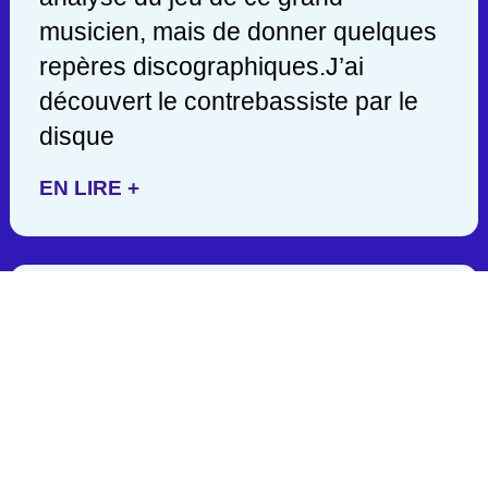
musicien, mais de donner quelques
repères discographiques.J’ai
découvert le contrebassiste par le
disque
EN LIRE +
JACK DEJOHNETTE/ 1942-
2025
C’est en lisant hier soir une
publication de John Scofield, que
j’appris la mort d’un des géants de la