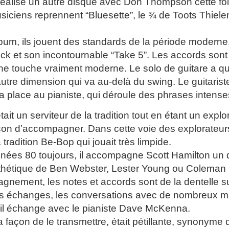
 réalise un autre disque avec Don Thompson cette foi
siciens reprennent “Bluesette”, le ¾ de Toots Thie
bum, ils jouent des standards de la période moderne
 et son incontournable “Take 5”. Les accords sont di
ne touche vraiment moderne. Le solo de guitare a qu
utre dimension qui va au-delà du swing. Le guitarist
 la place au pianiste, qui déroule des phrases intens
tait un serviteur de la tradition tout en étant un exp
çon d’accompagner. Dans cette voie des explorateu
tradition Be-Bop qui jouait très limpide.
nées 80 toujours, il accompagne Scott Hamilton un 
sthétique de Ben Webster, Lester Young ou Coleman 
nement, les notes et accords sont de la dentelle su
es échanges, les conversations avec de nombreux mu
il échange avec le pianiste Dave McKenna.
a façon de le transmettre, était pétillante, synonyme