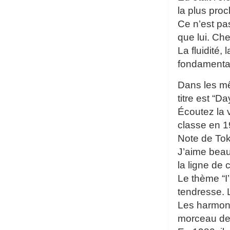
la plus pro
Ce n’est pa
que lui. Ch
La fluidité,
fondamenta
Dans les mê
titre est “D
Écoutez la 
classe en 1
Note de To
J’aime beauc
la ligne de 
Le thème “I
tendresse. 
Les harmoni
morceau de 