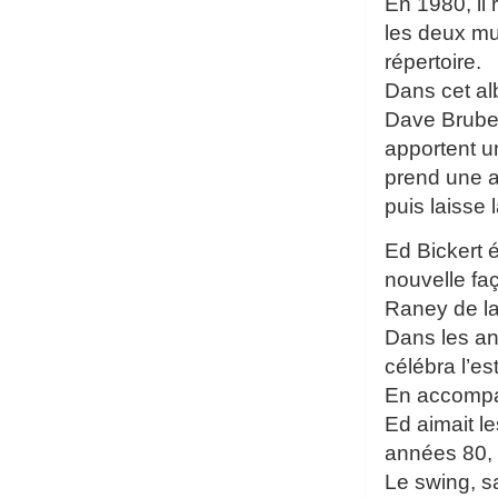
En 1980, il
les deux mu
répertoire.
Dans cet al
Dave Brubeck
apportent u
prend une a
puis laisse
Ed Bickert é
nouvelle fa
Raney de la 
Dans les an
célébra l’e
En accompag
Ed aimait l
années 80, 
Le swing, s