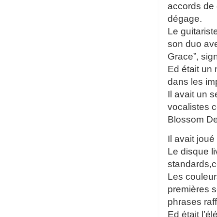
accords de 
dégage.
Le guitaris
son duo ave
Grace”, sig
Ed était un
dans les imp
Il avait un
vocalistes 
Blossom De
Il avait jo
Le disque l
standards,c
Les couleur
premières s
phrases raf
Ed était l’é