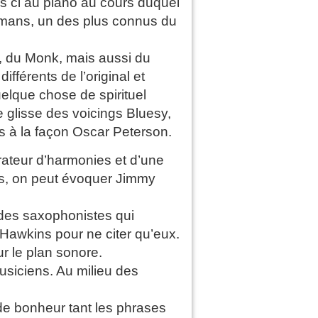
s ci au piano au cours duquel
lemans, un des plus connus du
, du Monk, mais aussi du
fférents de l’original et
elque chose de spirituel
e glisse des voicings Bluesy,
es à la façon Oscar Peterson.
lorateur d’harmonies et d’une
rs, on peut évoquer Jimmy
des saxophonistes qui
Hawkins pour ne citer qu’eux.
r le plan sonore.
siciens. Au milieu des
 de bonheur tant les phrases