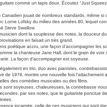
guitare comme un tapis doux. Écoutez “Just Squeeze 
te Canadien jouait de nombreux standards, même si 
c Lorne Lofsky du milieu des années 80, lequel conti
né Steve Swallow.
 musicien dont la souplesse des notes, la douceur d
rovisations en faisait un très grand.
 sens poétique accru, une façon d’accompagner les 
comme la chanteuse Jane Hall, dont le grain de voix 
arie. La façon d’accompagner est soyeuse.
ué également en trio, duo avec pianistes, contrebass
ive de 1978, montre une nouvelle fois l’attachemen
elles des comédies musicales ou des films.
s sont soyeuses, chaleureuses, la contrebasse nou
econdes, par ses notes, que le guitariste ponctue de
finées.
légance incarnée, celle de ces musiciens qui sont dan