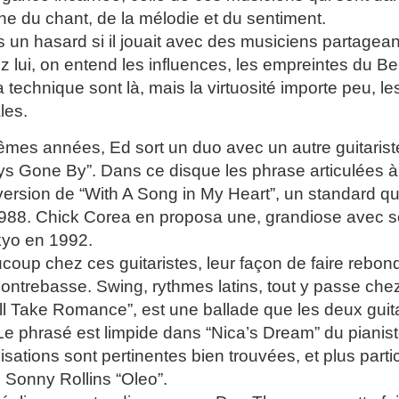
che du chant, de la mélodie et du sentiment.
s un hasard si il jouait avec des musiciens partagea
ez lui, on entend les influences, les empreintes du 
 la technique sont là, mais la virtuosité importe peu, l
les.
mes années, Ed sort un duo avec un autre guitarist
ays Gone By”. Dans ce disque les phrase articulées à 
version de “With A Song in My Heart”, un standard q
988. Chick Corea en proposa une, grandiose avec s
kyo en 1992.
oup chez ces guitaristes, leur façon de faire rebond
contrebasse. Swing, rythmes latins, tout y passe chez
’ll Take Romance”, est une ballade que les deux guit
Le phrasé est limpide dans “Nica’s Dream” du pianist
sations sont pertinentes bien trouvées, et plus part
Sonny Rollins “Oleo”.