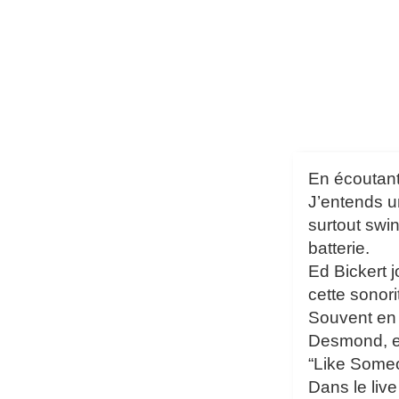
En écoutant
J’entends un
surtout swi
batterie.
Ed Bickert 
cette sonor
Souvent en t
Desmond, en
“Like Someo
Dans le liv