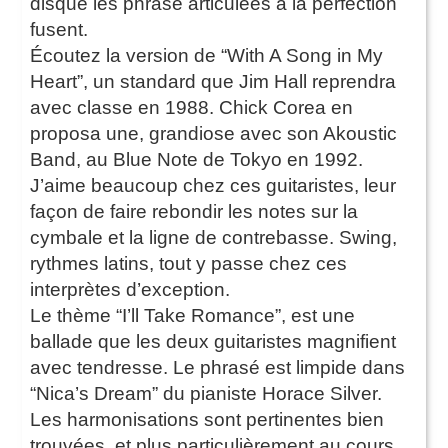
disque les phrase articulées à la perfection
fusent.
Écoutez la version de “With A Song in My
Heart”, un standard que Jim Hall reprendra
avec classe en 1988. Chick Corea en
proposa une, grandiose avec son Akoustic
Band, au Blue Note de Tokyo en 1992.
J’aime beaucoup chez ces guitaristes, leur
façon de faire rebondir les notes sur la
cymbale et la ligne de contrebasse. Swing,
rythmes latins, tout y passe chez ces
interprètes d’exception.
Le thème “I’ll Take Romance”, est une
ballade que les deux guitaristes magnifient
avec tendresse. Le phrasé est limpide dans
“Nica’s Dream” du pianiste Horace Silver.
Les harmonisations sont pertinentes bien
trouvées, et plus particulièrement au cours