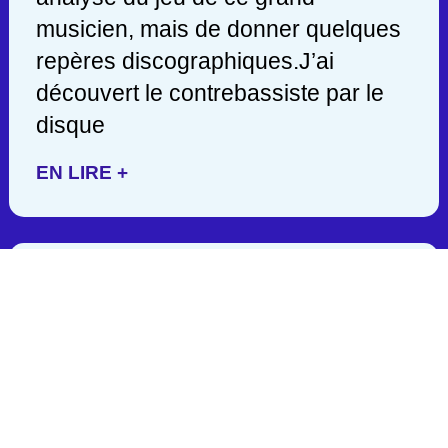
musicien, mais de donner quelques
repères discographiques.J’ai
découvert le contrebassiste par le
disque
EN LIRE +
JACK DEJOHNETTE/ 1942-
2025
C’est en lisant hier soir une
publication de John Scofield, que
j’appris la mort d’un des géants de la