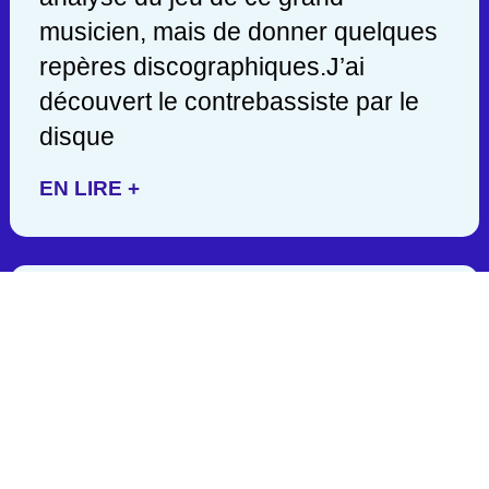
musicien, mais de donner quelques
repères discographiques.J’ai
découvert le contrebassiste par le
disque
EN LIRE +
JACK DEJOHNETTE/ 1942-
2025
C’est en lisant hier soir une
publication de John Scofield, que
j’appris la mort d’un des géants de la