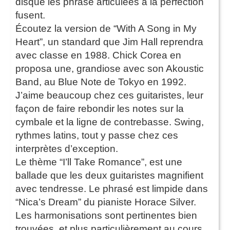
disque les phrase articulées à la perfection
fusent.
Écoutez la version de “With A Song in My
Heart”, un standard que Jim Hall reprendra
avec classe en 1988. Chick Corea en
proposa une, grandiose avec son Akoustic
Band, au Blue Note de Tokyo en 1992.
J’aime beaucoup chez ces guitaristes, leur
façon de faire rebondir les notes sur la
cymbale et la ligne de contrebasse. Swing,
rythmes latins, tout y passe chez ces
interprètes d’exception.
Le thème “I’ll Take Romance”, est une
ballade que les deux guitaristes magnifient
avec tendresse. Le phrasé est limpide dans
“Nica’s Dream” du pianiste Horace Silver.
Les harmonisations sont pertinentes bien
trouvées, et plus particulièrement au cours