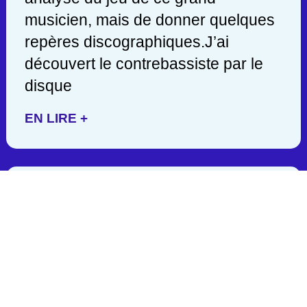
musicien, mais de donner quelques
repères discographiques.J’ai
découvert le contrebassiste par le
disque
EN LIRE +
JACK DEJOHNETTE/ 1942-
2025
C’est en lisant hier soir une
publication de John Scofield, que
j’appris la mort d’un des géants de la