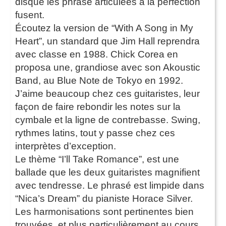
disque les phrase articulées à la perfection
fusent.
Écoutez la version de “With A Song in My
Heart”, un standard que Jim Hall reprendra
avec classe en 1988. Chick Corea en
proposa une, grandiose avec son Akoustic
Band, au Blue Note de Tokyo en 1992.
J’aime beaucoup chez ces guitaristes, leur
façon de faire rebondir les notes sur la
cymbale et la ligne de contrebasse. Swing,
rythmes latins, tout y passe chez ces
interprètes d’exception.
Le thème “I’ll Take Romance”, est une
ballade que les deux guitaristes magnifient
avec tendresse. Le phrasé est limpide dans
“Nica’s Dream” du pianiste Horace Silver.
Les harmonisations sont pertinentes bien
trouvées, et plus particulièrement au cours