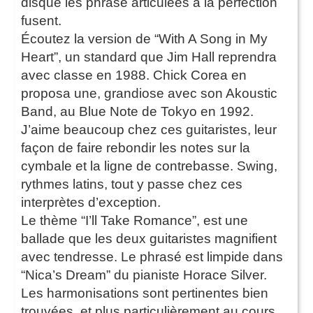
disque les phrase articulées à la perfection
fusent.
Écoutez la version de “With A Song in My
Heart”, un standard que Jim Hall reprendra
avec classe en 1988. Chick Corea en
proposa une, grandiose avec son Akoustic
Band, au Blue Note de Tokyo en 1992.
J’aime beaucoup chez ces guitaristes, leur
façon de faire rebondir les notes sur la
cymbale et la ligne de contrebasse. Swing,
rythmes latins, tout y passe chez ces
interprètes d’exception.
Le thème “I’ll Take Romance”, est une
ballade que les deux guitaristes magnifient
avec tendresse. Le phrasé est limpide dans
“Nica’s Dream” du pianiste Horace Silver.
Les harmonisations sont pertinentes bien
trouvées, et plus particulièrement au cours