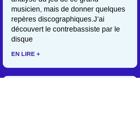
musicien, mais de donner quelques
repères discographiques.J’ai
découvert le contrebassiste par le
disque
EN LIRE +
JACK DEJOHNETTE/ 1942-
2025
C’est en lisant hier soir une
publication de John Scofield, que
j’appris la mort d’un des géants de la