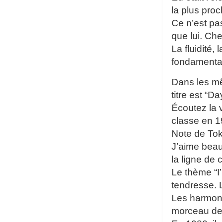
la plus pro
Ce n’est pa
que lui. Ch
La fluidité,
fondamenta
Dans les mê
titre est “D
Écoutez la 
classe en 1
Note de To
J’aime beauc
la ligne de 
Le thème “I
tendresse. 
Les harmoni
morceau de 