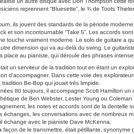
 réalise un autre disque avec Don Thompson cette foi
siciens reprennent “Bluesette”, le ¾ de Toots Thie
bum, ils jouent des standards de la période moderne
 et son incontournable “Take 5”. Les accords sont di
ne touche vraiment moderne. Le solo de guitare a qu
utre dimension qui va au-delà du swing. Le guitarist
 la place au pianiste, qui déroule des phrases intens
tait un serviteur de la tradition tout en étant un exp
çon d’accompagner. Dans cette voie des explorateu
tradition Be-Bop qui jouait très limpide.
nées 80 toujours, il accompagne Scott Hamilton un 
sthétique de Ben Webster, Lester Young ou Coleman 
nement, les notes et accords sont de la dentelle su
es échanges, les conversations avec de nombreux mu
il échange avec le pianiste Dave McKenna.
a façon de le transmettre, était pétillante, synonyme