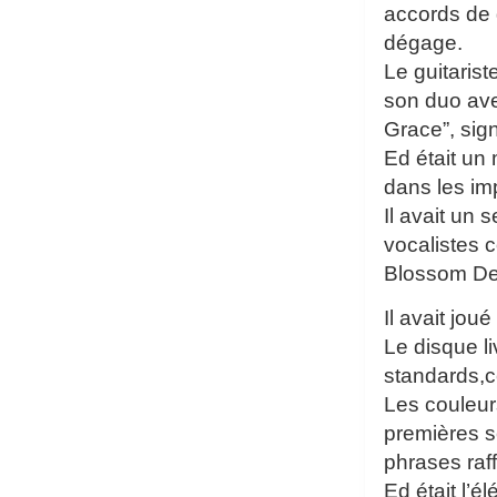
accords de 
dégage.
Le guitaris
son duo ave
Grace”, sig
Ed était un
dans les imp
Il avait un
vocalistes 
Blossom De
Il avait jo
Le disque l
standards,c
Les couleur
premières s
phrases raf
Ed était l’é