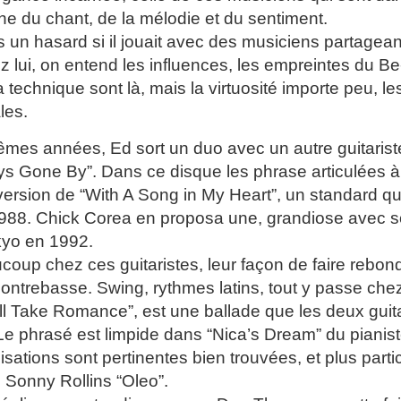
che du chant, de la mélodie et du sentiment.
s un hasard si il jouait avec des musiciens partagea
ez lui, on entend les influences, les empreintes du 
 la technique sont là, mais la virtuosité importe peu, l
les.
mes années, Ed sort un duo avec un autre guitarist
ays Gone By”. Dans ce disque les phrase articulées à 
version de “With A Song in My Heart”, un standard q
988. Chick Corea en proposa une, grandiose avec s
kyo en 1992.
oup chez ces guitaristes, leur façon de faire rebond
contrebasse. Swing, rythmes latins, tout y passe chez
’ll Take Romance”, est une ballade que les deux guit
Le phrasé est limpide dans “Nica’s Dream” du pianist
sations sont pertinentes bien trouvées, et plus part
Sonny Rollins “Oleo”.