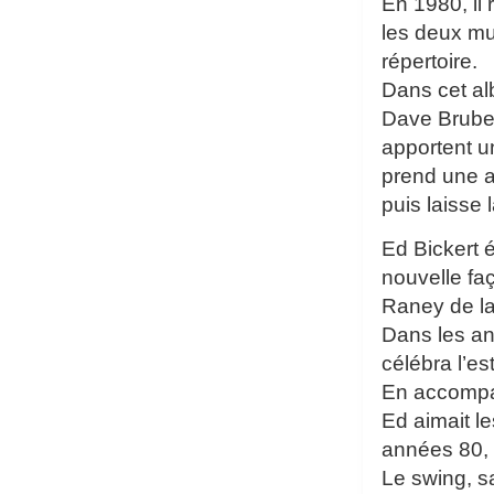
En 1980, il
les deux mu
répertoire.
Dans cet al
Dave Brubeck
apportent u
prend une a
puis laisse
Ed Bickert é
nouvelle fa
Raney de la 
Dans les an
célébra l’e
En accompag
Ed aimait l
années 80, 
Le swing, s