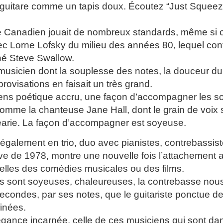
guitare comme un tapis doux. Écoutez “Just Squeeze 
te Canadien jouait de nombreux standards, même si 
c Lorne Lofsky du milieu des années 80, lequel conti
né Steve Swallow.
 musicien dont la souplesse des notes, la douceur d
rovisations en faisait un très grand.
 sens poétique accru, une façon d’accompagner les 
comme la chanteuse Jane Hall, dont le grain de voix 
arie. La façon d’accompagner est soyeuse.
ué également en trio, duo avec pianistes, contrebass
ive de 1978, montre une nouvelle fois l’attachemen
elles des comédies musicales ou des films.
s sont soyeuses, chaleureuses, la contrebasse nou
econdes, par ses notes, que le guitariste ponctue de
finées.
légance incarnée, celle de ces musiciens qui sont dan