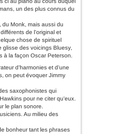
s ci au piano au cours duquel
lemans, un des plus connus du
, du Monk, mais aussi du
fférents de l’original et
elque chose de spirituel
e glisse des voicings Bluesy,
es à la façon Oscar Peterson.
lorateur d’harmonies et d’une
rs, on peut évoquer Jimmy
des saxophonistes qui
Hawkins pour ne citer qu’eux.
r le plan sonore.
siciens. Au milieu des
 de bonheur tant les phrases