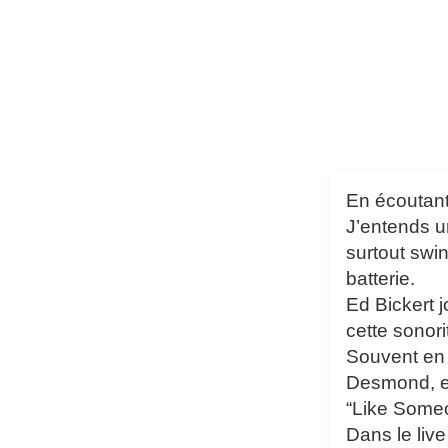
En écoutant
J’entends un
surtout swi
batterie.
Ed Bickert 
cette sonor
Souvent en t
Desmond, en
“Like Someo
Dans le liv