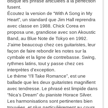
disque les phrase articulées à la perfection
fusent.
Écoutez la version de “With A Song in My
Heart”, un standard que Jim Hall reprendra
avec classe en 1988. Chick Corea en
proposa une, grandiose avec son Akoustic
Band, au Blue Note de Tokyo en 1992.
J’aime beaucoup chez ces guitaristes, leur
façon de faire rebondir les notes sur la
cymbale et la ligne de contrebasse. Swing,
rythmes latins, tout y passe chez ces
interprètes d’exception.
Le thème “I’ll Take Romance”, est une
ballade que les deux guitaristes magnifient
avec tendresse. Le phrasé est limpide dans
“Nica’s Dream” du pianiste Horace Silver.
Les harmonisations sont pertinentes bien
trouvées, et plus particulièrement au cours