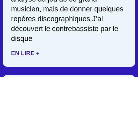
musicien, mais de donner quelques
repères discographiques.J’ai
découvert le contrebassiste par le
disque
EN LIRE +
JACK DEJOHNETTE/ 1942-
2025
C’est en lisant hier soir une
publication de John Scofield, que
j’appris la mort d’un des géants de la