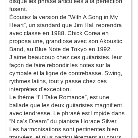
disque les phrase articulées à la perfection
fusent.
Écoutez la version de “With A Song in My
Heart”, un standard que Jim Hall reprendra
avec classe en 1988. Chick Corea en
proposa une, grandiose avec son Akoustic
Band, au Blue Note de Tokyo en 1992.
J’aime beaucoup chez ces guitaristes, leur
façon de faire rebondir les notes sur la
cymbale et la ligne de contrebasse. Swing,
rythmes latins, tout y passe chez ces
interprètes d’exception.
Le thème “I’ll Take Romance”, est une
ballade que les deux guitaristes magnifient
avec tendresse. Le phrasé est limpide dans
“Nica’s Dream” du pianiste Horace Silver.
Les harmonisations sont pertinentes bien
trouvées, et plus particulièrement au cours