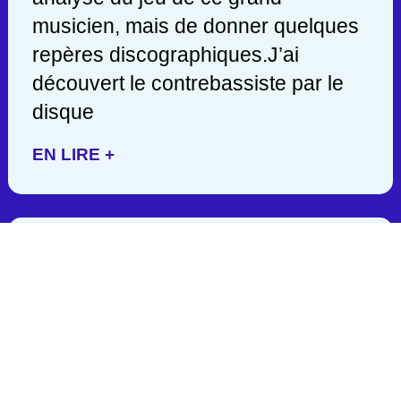
musicien, mais de donner quelques
repères discographiques.J’ai
découvert le contrebassiste par le
disque
EN LIRE +
JACK DEJOHNETTE/ 1942-
2025
C’est en lisant hier soir une
publication de John Scofield, que
j’appris la mort d’un des géants de la