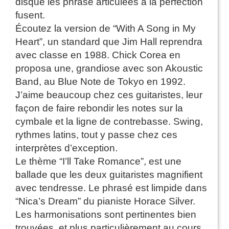
disque les phrase articulées à la perfection
fusent.
Écoutez la version de “With A Song in My
Heart”, un standard que Jim Hall reprendra
avec classe en 1988. Chick Corea en
proposa une, grandiose avec son Akoustic
Band, au Blue Note de Tokyo en 1992.
J’aime beaucoup chez ces guitaristes, leur
façon de faire rebondir les notes sur la
cymbale et la ligne de contrebasse. Swing,
rythmes latins, tout y passe chez ces
interprètes d’exception.
Le thème “I’ll Take Romance”, est une
ballade que les deux guitaristes magnifient
avec tendresse. Le phrasé est limpide dans
“Nica’s Dream” du pianiste Horace Silver.
Les harmonisations sont pertinentes bien
trouvées, et plus particulièrement au cours