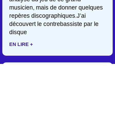
musicien, mais de donner quelques
repères discographiques.J’ai
découvert le contrebassiste par le
disque
EN LIRE +
JACK DEJOHNETTE/ 1942-
2025
C’est en lisant hier soir une
publication de John Scofield, que
j’appris la mort d’un des géants de la