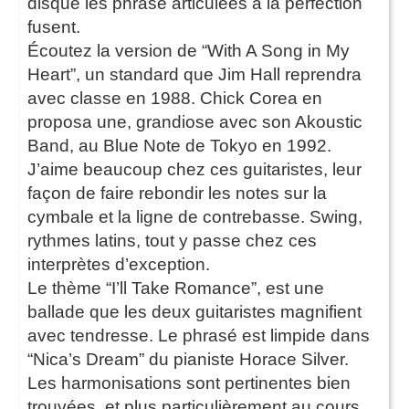
disque les phrase articulées à la perfection
fusent.
Écoutez la version de “With A Song in My
Heart”, un standard que Jim Hall reprendra
avec classe en 1988. Chick Corea en
proposa une, grandiose avec son Akoustic
Band, au Blue Note de Tokyo en 1992.
J’aime beaucoup chez ces guitaristes, leur
façon de faire rebondir les notes sur la
cymbale et la ligne de contrebasse. Swing,
rythmes latins, tout y passe chez ces
interprètes d’exception.
Le thème “I’ll Take Romance”, est une
ballade que les deux guitaristes magnifient
avec tendresse. Le phrasé est limpide dans
“Nica’s Dream” du pianiste Horace Silver.
Les harmonisations sont pertinentes bien
trouvées, et plus particulièrement au cours