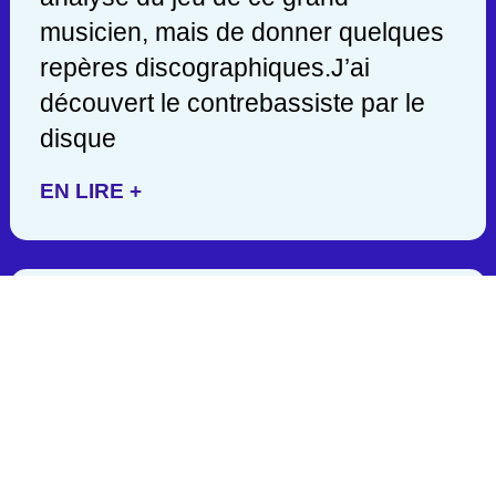
musicien, mais de donner quelques
repères discographiques.J’ai
découvert le contrebassiste par le
disque
EN LIRE +
JACK DEJOHNETTE/ 1942-
2025
C’est en lisant hier soir une
publication de John Scofield, que
j’appris la mort d’un des géants de la