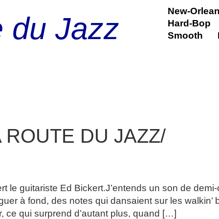
New-Orlea
e du Jazz
Hard-Bop
Smooth
 ROUTE DU JAZZ/
 SWING/ 1932- 2019
t le guitariste Ed Bickert.J’entends un son de demi
winguer à fond, des notes qui dansaient sur les walkin’
r, ce qui surprend d’autant plus, quand […]