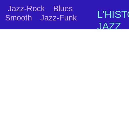
 Jazz-Rock Blues
L'HIS
 Smooth Jazz-Funk
JAZZ
par Ber
con