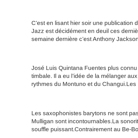
JACK DEJOHNETTE/ 1
C’est en lisant hier soir une publication
Jazz est décidément en deuil ces dernièr
semaine dernière c’est Anthony Jackson 
CHANGUITO
José Luis Quintana Fuentes plus connu 
timbale. Il a eu l’idée de la mélanger aux
rythmes du Montuno et du Changui.Les 
GERRY MULLIGAN/ UN
Les saxophonistes barytons ne sont pas
Mulligan sont incontournables.La sonori
souffle puissant.Contrairement au Be-B