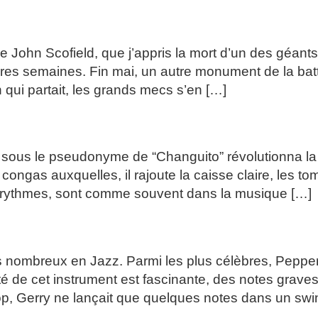
942-2025
 de John Scofield, que j’appris la mort d’un des géant
es semaines. Fin mai, un autre monument de la batte
qui partait, les grands mecs s’en […]
sous le pseudonyme de “Changuito” révolutionna la 
 congas auxquelles, il rajoute la caisse claire, les t
rythmes, sont comme souvent dans la musique […]
E DES FIGURES DU COOL
 nombreux en Jazz. Parmi les plus célèbres, Pepper
té de cet instrument est fascinante, des notes grave
op, Gerry ne lançait que quelques notes dans un sw