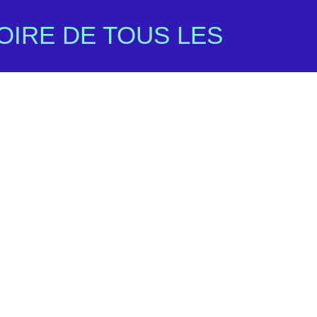
TOIRE DE TOUS LES
trand Mourri
tact@surlaroutedujazz.fr