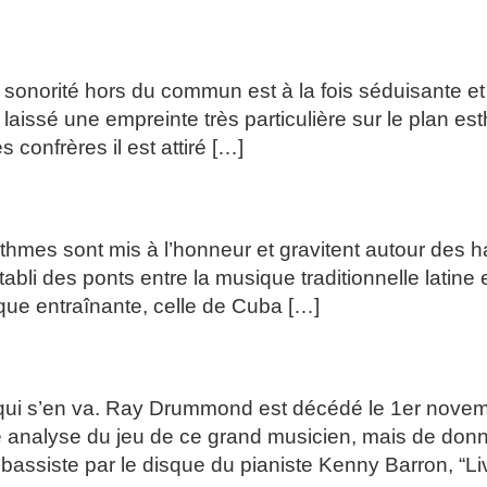
-1977
la sonorité hors du commun est à la fois séduisante et
issé une empreinte très particulière sur le plan es
confrères il est attiré […]
thmes sont mis à l’honneur et gravitent autour des 
bli des ponts entre la musique traditionnelle latine et 
sique entraînante, celle de Cuba […]
-2025
qui s’en va. Ray Drummond est décédé le 1er novembr
e analyse du jeu de ce grand musicien, mais de don
bassiste par le disque du pianiste Kenny Barron, “Li