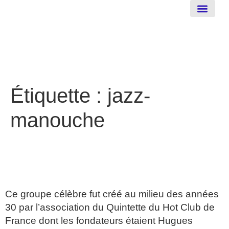
New-Orleans
Étiquette :
jazz-
manouche
LE QUINTET DU HOT CLUB
DE FRANCE
Ce groupe célèbre fut créé au milieu des années
30 par l’association du Quintette du Hot Club de
France dont les fondateurs étaient Hugues